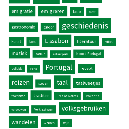
emigratie
emigreren
fado
feest
geschiedenis
gastronomie
geloof
Lissabon
literatuur
kunst
land
milieu
muziek
Noord-Portugal
natuur
natuurpark
Portugal
recept
politiek
Porto
reizen
taal
taalweetjes
steden
traditie
toerisme
vakantie
Trás-os-Montes
volksgebruiken
Verkiezingen
verbouwen
wandelen
wijn
werken