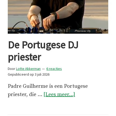
De Portugese DJ
priester
Door
Lotte Akkerman
6 reacties
Gepubliceerd op
3 juli 2026
Padre Guilherme is een Portugese
overDe
priester, die …
[Lees meer...]
Portugese
DJ