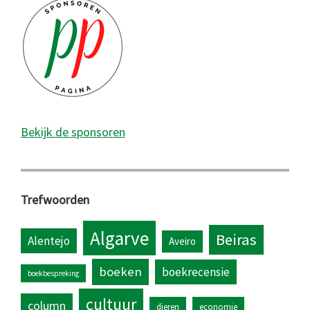
Bekijk de sponsoren
Trefwoorden
Algarve
Beiras
Alentejo
Aveiro
boeken
boekrecensie
boekbespreking
cultuur
column
dieren
economie