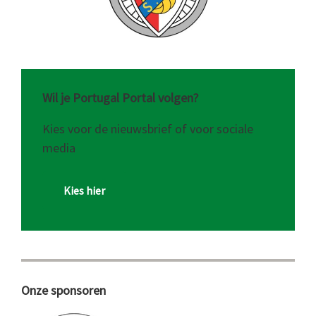
Wil je Portugal Portal volgen?
Kies voor de nieuwsbrief of voor sociale
media
Kies hier
Onze sponsoren