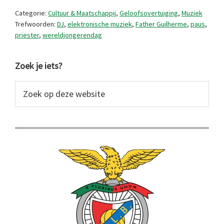
priester
Categorie:
Cultuur & Maatschappij
,
Geloofsovertuiging
,
Muziek
Trefwoorden:
DJ
,
elektronische muziek
,
Father Guilherme
,
paus
,
priester
,
wereldjongerendag
Primaire
Zoek je iets?
Sidebar
Zoek
op
deze
website