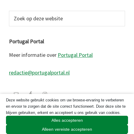
Zoek
op
deze
website
Portugal Portal
Meer informatie over
Portugal Portal
redactie@portugalportal.nl
Deze website gebruikt cookies om uw browse-ervaring te verbeteren
en ervoor te zorgen dat de site correct functioneert. Door deze site te
blijven gebruiken, erkent en accepteert u ons gebruik van cookies.
Alles accepteren
Alleen vereiste accepteren
© 2026 Copyright Portugal Portal 2023