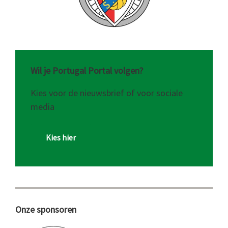
Wil je Portugal Portal volgen?
Kies voor de nieuwsbrief of voor sociale
media
Kies hier
Onze sponsoren