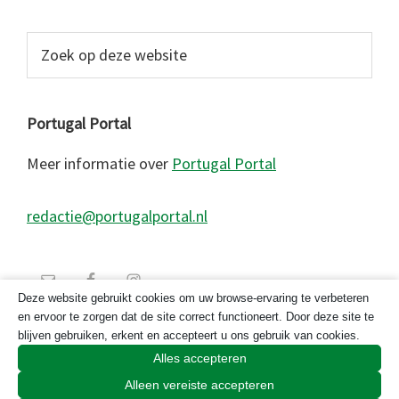
Zoek
op
deze
website
Portugal Portal
Meer informatie over
Portugal Portal
redactie@portugalportal.nl
Deze website gebruikt cookies om uw browse-ervaring te verbeteren
en ervoor te zorgen dat de site correct functioneert. Door deze site te
blijven gebruiken, erkent en accepteert u ons gebruik van cookies.
Alles accepteren
Alleen vereiste accepteren
© 2026 Copyright Portugal Portal 2023