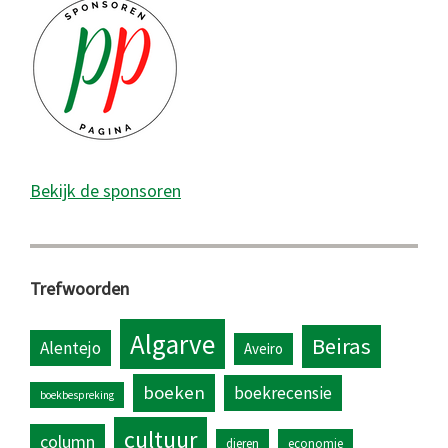
Bekijk de sponsoren
Trefwoorden
Algarve
Beiras
Alentejo
Aveiro
boeken
boekrecensie
boekbespreking
cultuur
column
dieren
economie