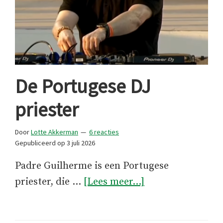
De Portugese DJ
priester
Door
Lotte Akkerman
6 reacties
Gepubliceerd op
3 juli 2026
Padre Guilherme is een Portugese
overDe
priester, die …
[Lees meer...]
Portugese
DJ