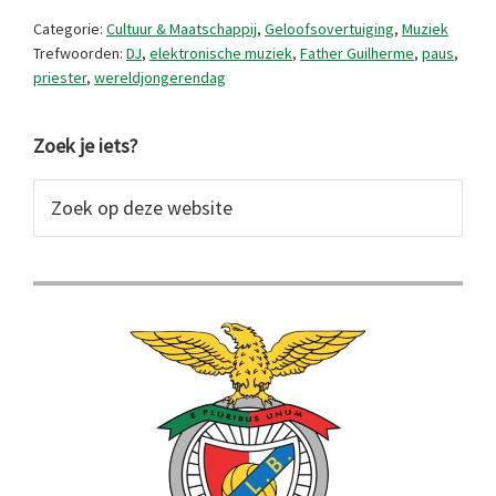
priester
Categorie:
Cultuur & Maatschappij
,
Geloofsovertuiging
,
Muziek
Trefwoorden:
DJ
,
elektronische muziek
,
Father Guilherme
,
paus
,
priester
,
wereldjongerendag
Primaire
Zoek je iets?
Sidebar
Zoek
op
deze
website