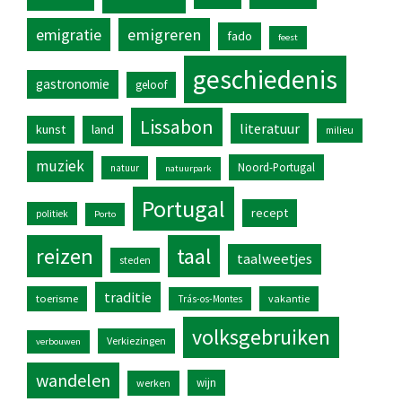
emigratie
emigreren
fado
feest
geschiedenis
gastronomie
geloof
Lissabon
literatuur
kunst
land
milieu
muziek
Noord-Portugal
natuur
natuurpark
Portugal
recept
politiek
Porto
reizen
taal
taalweetjes
steden
traditie
toerisme
vakantie
Trás-os-Montes
volksgebruiken
Verkiezingen
verbouwen
wandelen
wijn
werken