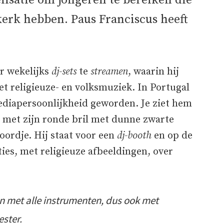
isatie om jongeren te bereiken die
kerk hebben. Paus Franciscus heeft
r wekelijks
dj-sets
te
streamen
, waarin hij
 religieuze- en volksmuziek. In Portugal
ediapersoonlijkheid geworden. Je ziet hem
 met zijn ronde bril met dunne zwarte
oordje. Hij staat voor een
dj-booth
en op de
ies, met religieuze afbeeldingen, over
zen met alle instrumenten, dus ook met
ester.