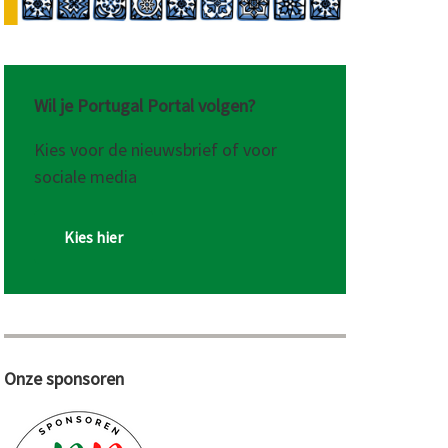
Wil je Portugal Portal volgen?
Kies voor de nieuwsbrief of voor
sociale media
Kies hier
Onze sponsoren