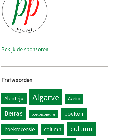
Bekijk de sponsoren
Trefwoorden
Algarve
Alentejo
Aveiro
Beiras
boeken
boekbespreking
cultuur
column
boekrecensie