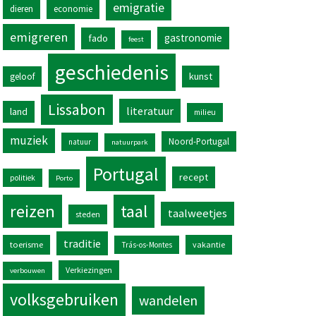
emigratie
dieren
economie
emigreren
gastronomie
fado
feest
geschiedenis
kunst
geloof
Lissabon
literatuur
land
milieu
muziek
Noord-Portugal
natuur
natuurpark
Portugal
recept
politiek
Porto
reizen
taal
taalweetjes
steden
traditie
toerisme
vakantie
Trás-os-Montes
Verkiezingen
verbouwen
volksgebruiken
wandelen