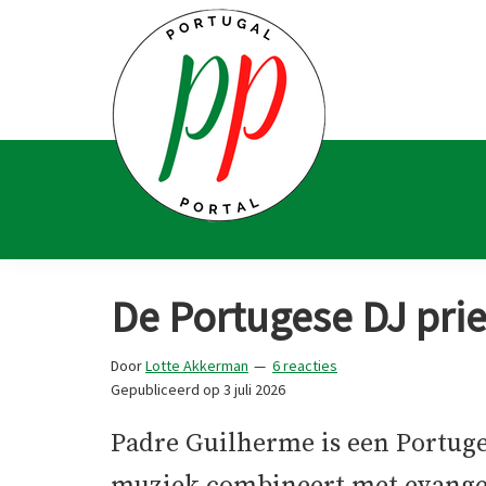
Spring
Door
Spring
Spring
naar
naar
naar
naar
de
de
de
de
hoofdnavigatie
hoofd
eerste
voettekst
inhoud
sidebar
Portugal
Voor
Portal
Portugalliefhebbers
De Portugese DJ prie
en
-
Door
Lotte Akkerman
6 reacties
fanaten
Gepubliceerd op
3 juli 2026
Padre Guilherme is een Portuges