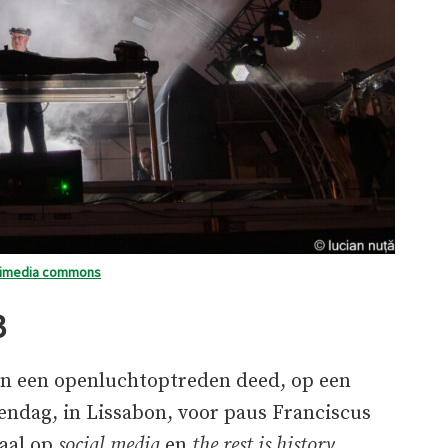
kimedia commons
3
 in een openluchtoptreden deed, op een
endag, in Lissabon, voor paus Franciscus
raal op
social media
en
the
rest is history
,