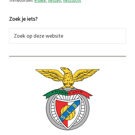
Trefwoorden:
e-bike
,
fietsen
,
fietstocht
Primaire
Zoek je iets?
Sidebar
Zoek
op
deze
website