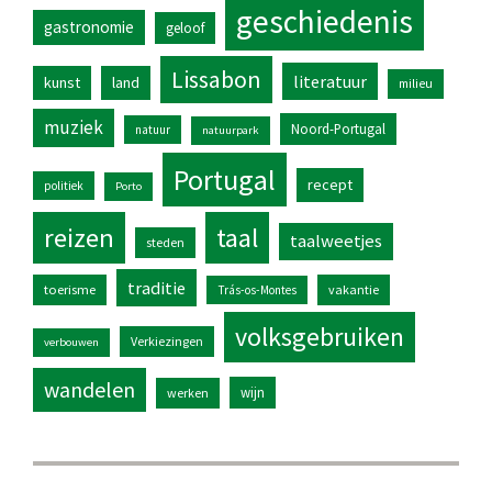
geschiedenis
gastronomie
geloof
Lissabon
literatuur
kunst
land
milieu
muziek
Noord-Portugal
natuur
natuurpark
Portugal
recept
politiek
Porto
reizen
taal
taalweetjes
steden
traditie
toerisme
vakantie
Trás-os-Montes
volksgebruiken
Verkiezingen
verbouwen
wandelen
wijn
werken