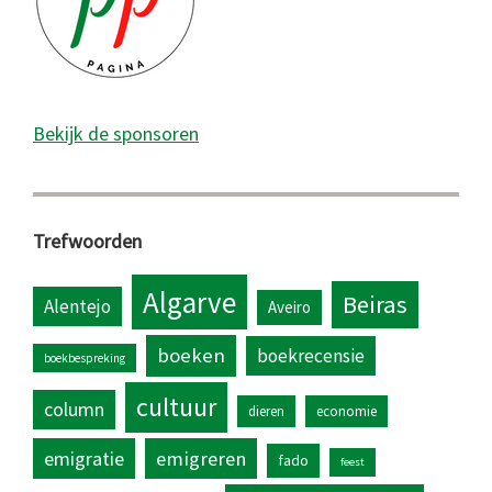
Bekijk de sponsoren
Trefwoorden
Algarve
Beiras
Alentejo
Aveiro
boeken
boekrecensie
boekbespreking
cultuur
column
dieren
economie
emigratie
emigreren
fado
feest