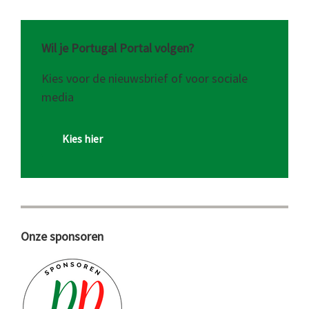
Wil je Portugal Portal volgen?
Kies voor de nieuwsbrief of voor sociale
media
Kies hier
Onze sponsoren