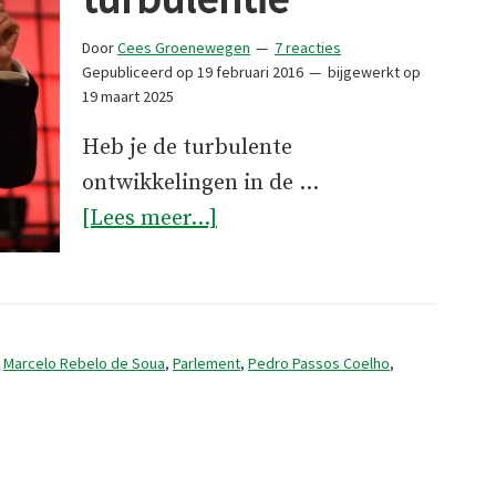
Door
Cees Groenewegen
7 reacties
Gepubliceerd op
19 februari 2016
bijgewerkt op
19 maart 2025
Heb je de turbulente
ontwikkelingen in de …
overPolitieke
[Lees meer...]
turbulentie
,
Marcelo Rebelo de Soua
,
Parlement
,
Pedro Passos Coelho
,