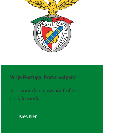
Wil je Portugal Portal volgen?
Kies voor de nieuwsbrief of voor
sociale media
Kies hier