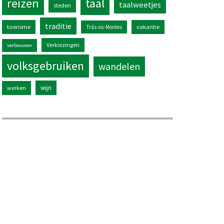
reizen
taal
taalweetjes
steden
traditie
toerisme
vakantie
Trás-os-Montes
Verkiezingen
verbouwen
volksgebruiken
wandelen
wijn
werken