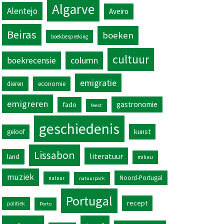
Algarve
Alentejo
Aveiro
Beiras
boeken
boekbespreking
cultuur
column
boekrecensie
emigratie
dieren
economie
emigreren
gastronomie
fado
feest
geschiedenis
kunst
geloof
Lissabon
literatuur
land
milieu
muziek
Noord-Portugal
natuur
natuurpark
Portugal
recept
politiek
Porto