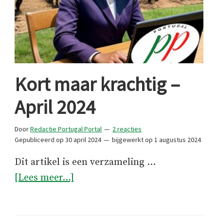
Kort maar krachtig –
April 2024
Door
Redactie Portugal Portal
2 reacties
Gepubliceerd op
30 april 2024
bijgewerkt op
1 augustus 2024
Dit artikel is een verzameling …
overKort
[Lees meer...]
maar
krachtig