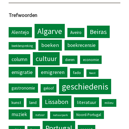
Trefwoorden
Algarve
Beiras
Alentejo
Aveiro
boeken
boekrecensie
boekbespreking
cultuur
column
dieren
economie
emigratie
emigreren
fado
feest
geschiedenis
gastronomie
geloof
Lissabon
literatuur
kunst
land
milieu
muziek
Noord-Portugal
natuur
natuurpark
Portugal