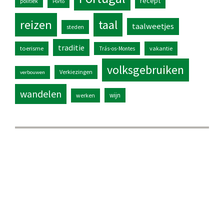
recept
politiek
Porto
reizen
taal
taalweetjes
steden
traditie
toerisme
vakantie
Trás-os-Montes
volksgebruiken
Verkiezingen
verbouwen
wandelen
wijn
werken