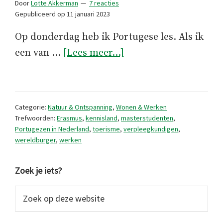
Door
Lotte Akkerman
7 reacties
Gepubliceerd op
11 januari 2023
Op donderdag heb ik Portugese les. Als ik
overWereldburgers
een van …
[Lees meer...]
Categorie:
Natuur & Ontspanning
,
Wonen & Werken
Trefwoorden:
Erasmus
,
kennisland
,
masterstudenten
,
Portugezen in Nederland
,
toerisme
,
verpleegkundigen
,
wereldburger
,
werken
Primaire
Zoek je iets?
Sidebar
Zoek
op
deze