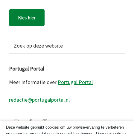
Kies hier
Zoek
op
deze
website
Portugal Portal
Meer informatie over
Portugal Portal
redactie@portugalportal.nl
Deze website gebruikt cookies om uw browse-ervaring te verbeteren
en ervoor te zorgen dat de site correct functioneert. Door deze site te