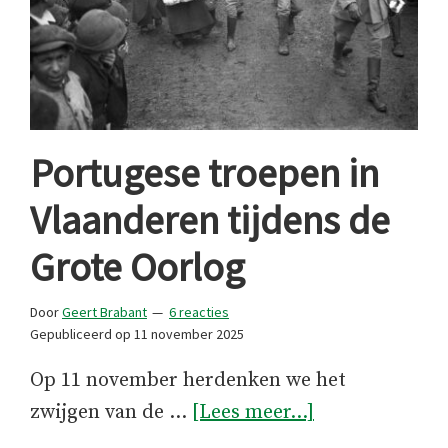
Portugese troepen in
Vlaanderen tijdens de
Grote Oorlog
Door
Geert Brabant
6 reacties
Gepubliceerd op
11 november 2025
Op 11 november herdenken we het
overPortugese
zwijgen van de …
[Lees meer...]
troepen