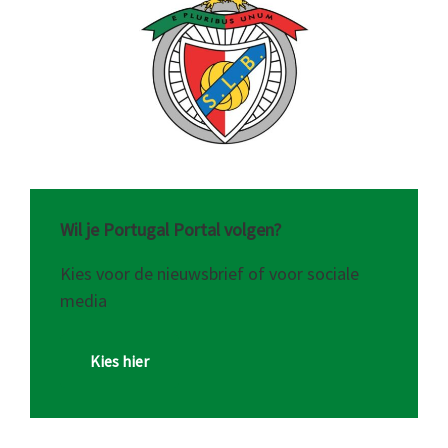
Wil je Portugal Portal volgen?
Kies voor de nieuwsbrief of voor sociale
media
Kies hier