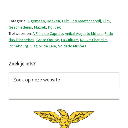
in
Vlaanderen
Categorie:
Algemeen
,
Boeken
,
Cultuur & Maatschappij
,
Film
,
tijdens
Geschiedenis
,
Muziek
,
Politiek
Trefwoorden:
A Filha do Capitão
,
Aníbal Augusto Milhais
,
Fado
de
das Trincheiras
,
Grote Oorlog
,
La Culture
,
Neuve-Chapelle
,
Grote
Richebourg
,
Slag bij de Leie
,
Soldado Milhões
Oorlog
Primaire
Zoek je iets?
Sidebar
Zoek
op
deze
website