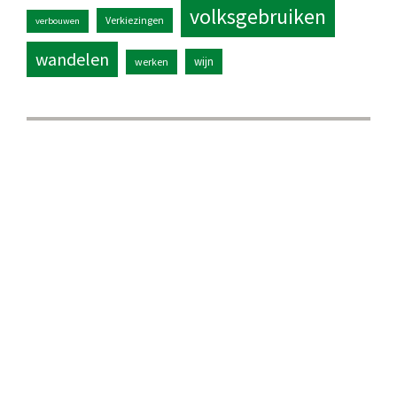
volksgebruiken
Verkiezingen
verbouwen
wandelen
wijn
werken