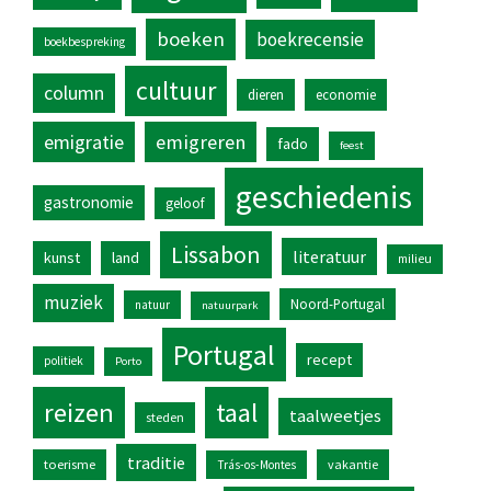
boeken
boekrecensie
boekbespreking
cultuur
column
dieren
economie
emigratie
emigreren
fado
feest
geschiedenis
gastronomie
geloof
Lissabon
literatuur
kunst
land
milieu
muziek
Noord-Portugal
natuur
natuurpark
Portugal
recept
politiek
Porto
reizen
taal
taalweetjes
steden
traditie
toerisme
vakantie
Trás-os-Montes