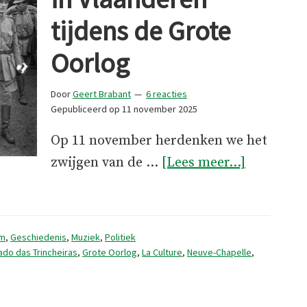
tijdens de Grote
Oorlog
Door
Geert Brabant
6 reacties
Gepubliceerd op
11 november 2025
Op 11 november herdenken we het
overPort
zwijgen van de …
[Lees meer...]
troepen
in
Vlaander
lm
,
Geschiedenis
,
Muziek
,
Politiek
tijdens
ado das Trincheiras
,
Grote Oorlog
,
La Culture
,
Neuve-Chapelle
,
de
Grote