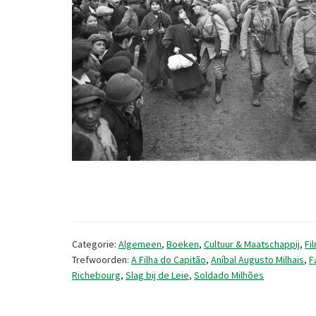
Categorie:
Algemeen
,
Boeken
,
Cultuur & Maatschappij
,
Fi
Trefwoorden:
A Filha do Capitão
,
Aníbal Augusto Milhais
,
F
Richebourg
,
Slag bij de Leie
,
Soldado Milhões