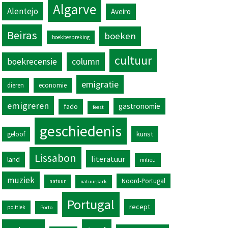
Algarve
Alentejo
Aveiro
Beiras
boeken
boekbespreking
cultuur
column
boekrecensie
emigratie
dieren
economie
emigreren
gastronomie
fado
feest
geschiedenis
kunst
geloof
Lissabon
literatuur
land
milieu
muziek
Noord-Portugal
natuur
natuurpark
Portugal
recept
politiek
Porto