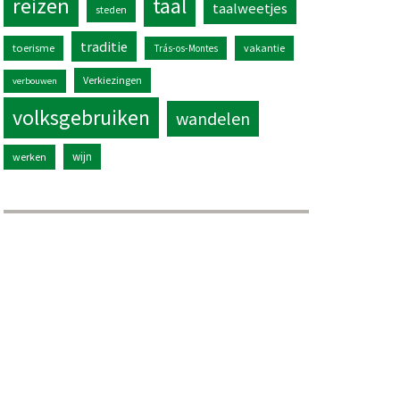
reizen
taal
taalweetjes
steden
traditie
toerisme
vakantie
Trás-os-Montes
Verkiezingen
verbouwen
volksgebruiken
wandelen
wijn
werken