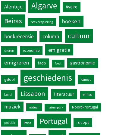
Algarve
Alentejo
Aveiro
Beiras
boeken
boekbespreking
cultuur
column
boekrecensie
emigratie
dieren
economie
emigreren
gastronomie
fado
feest
geschiedenis
kunst
geloof
Lissabon
literatuur
land
milieu
muziek
Noord-Portugal
natuur
natuurpark
Portugal
recept
politiek
Porto