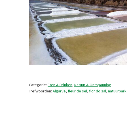
Categorie:
Eten & Drinken
,
Natuur & Ontspanning
Trefwoorden:
Algarve
,
fleur de sel
,
flor do sal
,
natuurpark