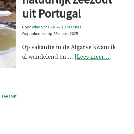
uit Portugal
Door
Winy Schalke
13 reacties
Gepubliceerd op
26 maart 2025
Op vakantie in de Algarve kwam ik
overFlor
al wandelend en …
[Lees meer...]
de
sal:
natuurli
zeezout
,
zeezout
uit
Portuga