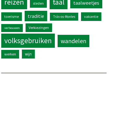
reizen
taal
taalweetjes
steden
traditie
toerisme
vakantie
Trás-os-Montes
Verkiezingen
verbouwen
volksgebruiken
wandelen
wijn
werken