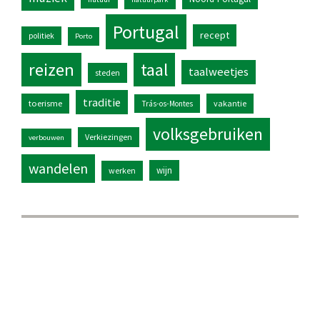
Portugal
recept
politiek
Porto
reizen
taal
taalweetjes
steden
traditie
toerisme
vakantie
Trás-os-Montes
volksgebruiken
Verkiezingen
verbouwen
wandelen
wijn
werken