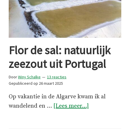
Flor de sal: natuurlijk
zeezout uit Portugal
Door
Winy Schalke
13 reacties
Gepubliceerd op
26 maart 2025
Op vakantie in de Algarve kwam ik al
overFlor
wandelend en …
[Lees meer...]
de
sal: