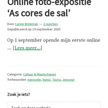
Online foto-expositie
‘As cores de sal’
Door
Carine Brinkman
2 reacties
Gepubliceerd op
19 september 2020
Op 1 september opende mijn eerste online
overOnline
…
[Lees meer...]
foto-
expositie
‘As
Categorie:
Cultuur & Maatschappij
cores
Trefwoorden:
expositie
,
kunst
,
Tavira
,
zeezout
de
Primaire
sal’
Zoek je iets?
Sidebar
Zoek