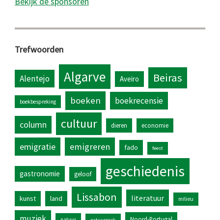
Bekijk de sponsoren
Trefwoorden
Algarve
Beiras
Alentejo
Aveiro
boeken
boekrecensie
boekbespreking
cultuur
column
dieren
economie
emigratie
emigreren
fado
feest
geschiedenis
gastronomie
geloof
Lissabon
literatuur
kunst
land
milieu
muziek
Noord-Portugal
natuur
natuurpark