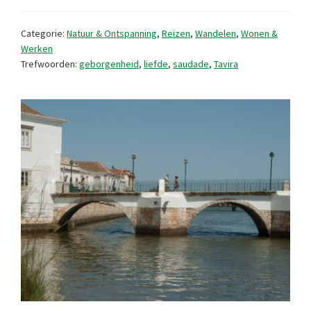
de
innig
Categorie:
Natuur & Ontspanning
,
Reizen
,
Wandelen
,
Wonen &
geliefde
Werken
Trefwoorden:
geborgenheid
,
liefde
,
saudade
,
Tavira
moeder