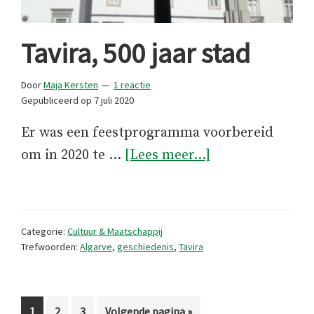
Tavira, 500 jaar stad
Door
Maja Kersten
1 reactie
Gepubliceerd op
7 juli 2020
Er was een feestprogramma voorbereid
overTavira,
om in 2020 te …
[Lees meer...]
500
jaar
stad
Categorie:
Cultuur & Maatschappij
Trefwoorden:
Algarve
,
geschiedenis
,
Tavira
Pagina
Pagina
Pagina
Ga
1
2
3
Volgende pagina »