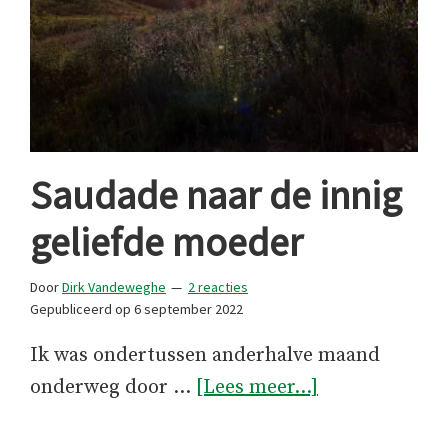
Saudade naar de innig
geliefde moeder
Door
Dirk Vandeweghe
2 reacties
Gepubliceerd op
6 september 2022
Ik was ondertussen anderhalve maand
overSaudade
onderweg door …
[Lees meer...]
naar