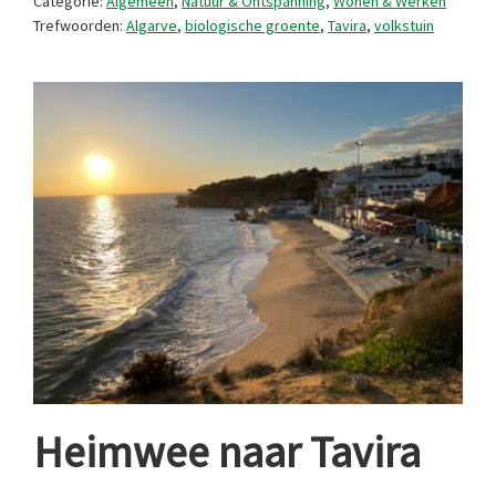
Categorie:
Algemeen
,
Natuur & Ontspanning
,
Wonen & Werken
Trefwoorden:
Algarve
,
biologische groente
,
Tavira
,
volkstuin
Heimwee naar Tavira