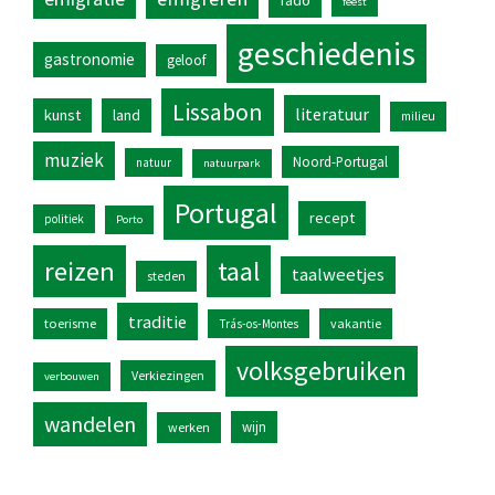
fado
feest
geschiedenis
gastronomie
geloof
Lissabon
literatuur
kunst
land
milieu
muziek
Noord-Portugal
natuur
natuurpark
Portugal
recept
politiek
Porto
reizen
taal
taalweetjes
steden
traditie
toerisme
vakantie
Trás-os-Montes
volksgebruiken
Verkiezingen
verbouwen
wandelen
wijn
werken