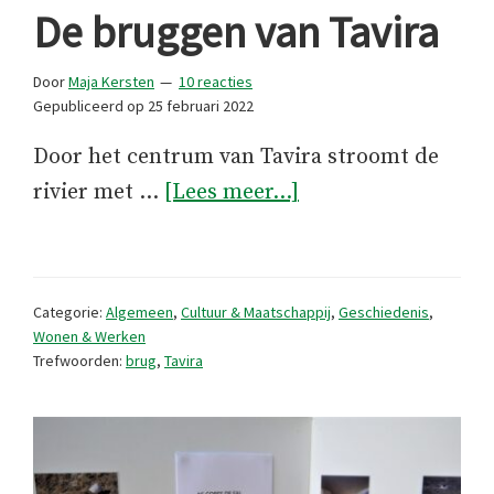
De bruggen van Tavira
Door
Maja Kersten
10 reacties
Gepubliceerd op
25 februari 2022
Door het centrum van Tavira stroomt de
overDe
rivier met …
[Lees meer...]
bruggen
van
Tavira
Categorie:
Algemeen
,
Cultuur & Maatschappij
,
Geschiedenis
,
Wonen & Werken
Trefwoorden:
brug
,
Tavira