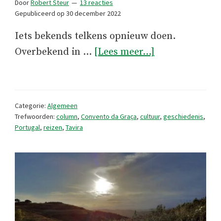
Door
Robert Steur
13 reacties
Gepubliceerd op
30 december 2022
Iets bekends telkens opnieuw doen.
overHeimwee
Overbekend in …
[Lees meer...]
naar
Tavira
Categorie:
Algemeen
Trefwoorden:
column
,
Convento da Graça
,
cultuur
,
geschiedenis
,
Portugal
,
reizen
,
Tavira