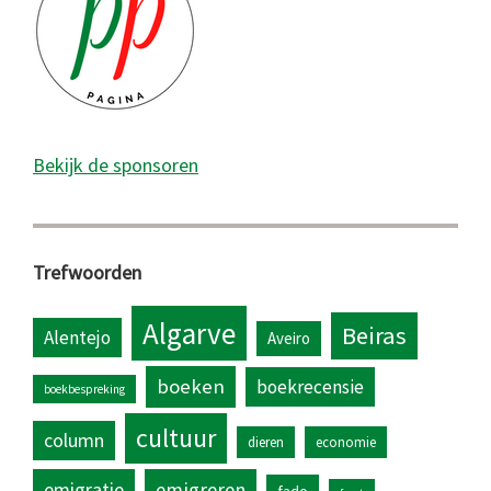
Bekijk de sponsoren
Trefwoorden
Algarve
Beiras
Alentejo
Aveiro
boeken
boekrecensie
boekbespreking
cultuur
column
dieren
economie
emigratie
emigreren