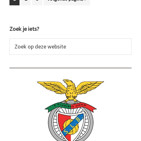
naar
Primaire
Zoek je iets?
Sidebar
Zoek
op
deze
website