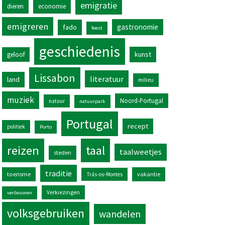
emigratie
dieren
economie
emigreren
gastronomie
fado
feest
geschiedenis
kunst
geloof
Lissabon
literatuur
land
milieu
muziek
Noord-Portugal
natuur
natuurpark
Portugal
recept
politiek
Porto
reizen
taal
taalweetjes
steden
traditie
toerisme
vakantie
Trás-os-Montes
Verkiezingen
verbouwen
volksgebruiken
wandelen