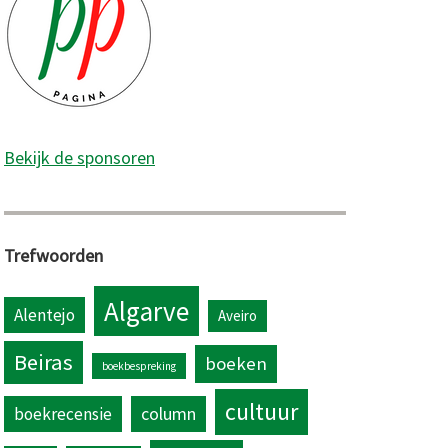
Bekijk de sponsoren
Trefwoorden
Algarve
Alentejo
Aveiro
Beiras
boeken
boekbespreking
cultuur
column
boekrecensie