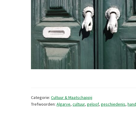
Categorie:
Cultuur & Maatschappij
Trefwoorden:
Algarve
,
cultuur
,
geloof
,
geschiedenis
,
hand