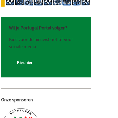
Wil je Portugal Portal volgen?
Kies voor de nieuwsbrief of voor
sociale media
Kies hier
Onze sponsoren