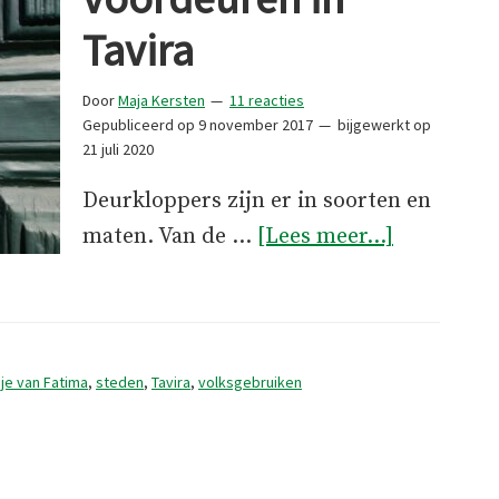
Tavira
Door
Maja Kersten
11 reacties
Gepubliceerd op
9 november 2017
bijgewerkt op
21 juli 2020
Deurkloppers zijn er in soorten en
overDeurk
maten. Van de …
[Lees meer...]
en
voordeure
in
Tavira
je van Fatima
,
steden
,
Tavira
,
volksgebruiken