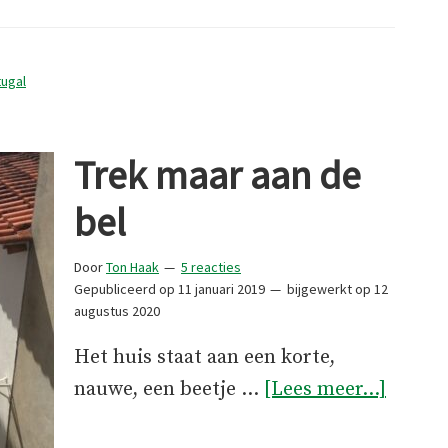
in
de
Minho
ugal
Trek maar aan de
bel
Door
Ton Haak
5 reacties
Gepubliceerd op
11 januari 2019
bijgewerkt op
12
augustus 2020
Het huis staat aan een korte,
overTr
nauwe, een beetje …
[Lees meer...]
maar