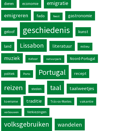
emigratie
dieren
economie
emigreren
gastronomie
fado
feest
geschiedenis
kunst
geloof
Lissabon
literatuur
land
milieu
muziek
Noord-Portugal
natuur
natuurpark
Portugal
recept
politiek
Porto
reizen
taal
taalweetjes
steden
traditie
toerisme
vakantie
Trás-os-Montes
Verkiezingen
verbouwen
volksgebruiken
wandelen