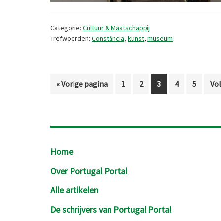
Categorie:
Cultuur & Maatschappij
Trefwoorden:
Constância
,
kunst
,
museum
Ga
Pagina
Pagina
Pagina
Pagina
Pagina
Ga
«
Vorige pagina
1
2
3
4
5
Vol
naar
na
Footer
Home
Over Portugal Portal
Alle artikelen
De schrijvers van Portugal Portal