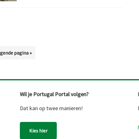
aan
de
bel
gende pagina »
ar
Wil je Portugal Portal volgen?
Dat kan op twee manieren!
Kies hier