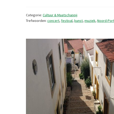
Categorie:
Cultuur & Maatschappij
Trefwoorden:
concert
,
festival
,
kunst
,
muziek
,
Noord-Port