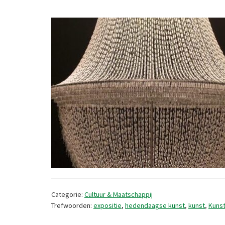
Categorie:
Cultuur & Maatschappij
Trefwoorden:
expositie
,
hedendaagse kunst
,
kunst
,
Kunst