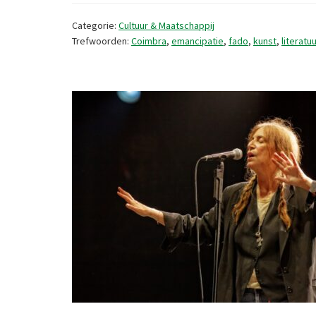
Categorie:
Cultuur & Maatschappij
Trefwoorden:
Coimbra
,
emancipatie
,
fado
,
kunst
,
literatuu