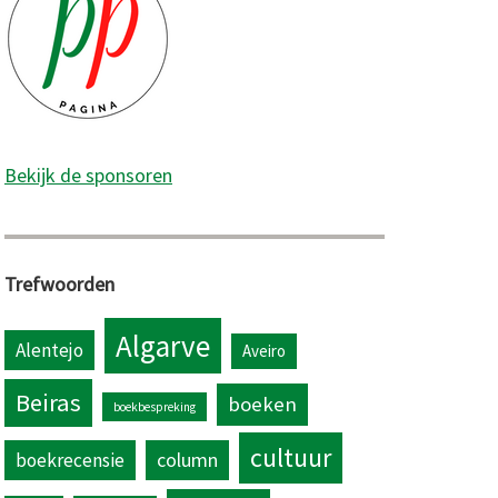
Bekijk de sponsoren
Trefwoorden
Algarve
Alentejo
Aveiro
Beiras
boeken
boekbespreking
cultuur
column
boekrecensie