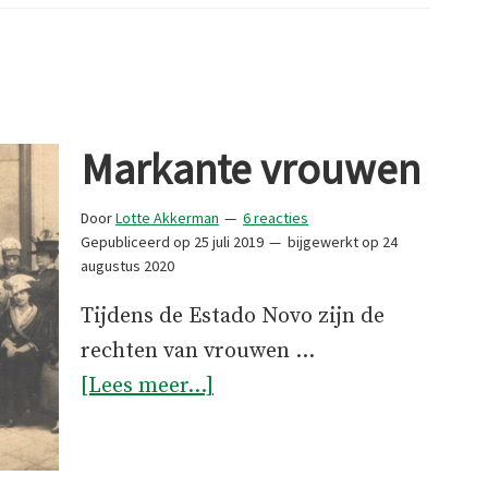
Noorden
–
van
Finsterwolde
Markante vrouwen
naar
Arga
Door
Lotte Akkerman
6 reacties
de
Gepubliceerd op
25 juli 2019
bijgewerkt op
24
augustus 2020
Baixo
Tijdens de Estado Novo zijn de
rechten van vrouwen …
overMarkante
[Lees meer...]
vrouwen