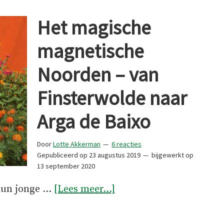
Het magische
magnetische
Noorden – van
Finsterwolde naar
Arga de Baixo
Door
Lotte Akkerman
6 reacties
Gepubliceerd op
23 augustus 2019
bijgewerkt op
13 september 2020
overHet
 hun jonge …
[Lees meer...]
magische
magnetische