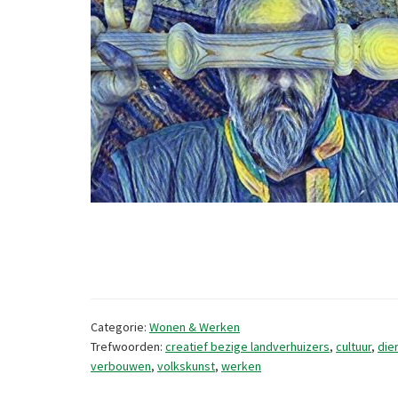
Categorie:
Wonen & Werken
Trefwoorden:
creatief bezige landverhuizers
,
cultuur
,
die
verbouwen
,
volkskunst
,
werken