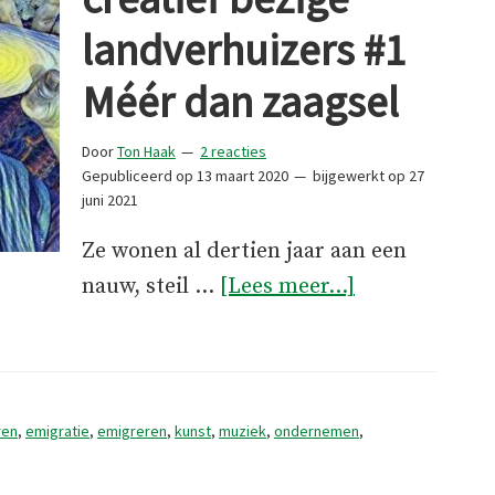
landverhuizers #1
Méér dan zaagsel
Door
Ton Haak
2 reacties
Gepubliceerd op
13 maart 2020
bijgewerkt op
27
juni 2021
Ze wonen al dertien jaar aan een
overPortrette
nauw, steil …
[Lees meer...]
van
creatief
bezige
landverhuizer
ren
,
emigratie
,
emigreren
,
kunst
,
muziek
,
ondernemen
,
#1