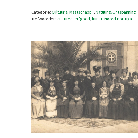
Categorie:
Cultuur & Maatschappij
,
Natuur & Ontspanning
Trefwoorden:
cultureel erfgoed
,
kunst
,
Noord-Portugal