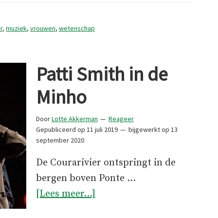
r
,
muziek
,
vrouwen
,
wetenschap
Patti Smith in de
Minho
Door
Lotte Akkerman
Reageer
Gepubliceerd op
11 juli 2019
bijgewerkt op
13
september 2020
De Courarivier ontspringt in de
bergen boven Ponte …
overPatti
[Lees meer...]
Smith