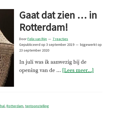
Méér
dan
Gaat dat zien … in
zaagsel
Rotterdam!
Door
Felix van Rijn
7 reacties
Gepubliceerd op
3 september 2019
bijgewerkt op
23 september 2020
In juli was ik aanwezig bij de
overGaat
opening van de …
[Lees meer...]
dat
zien
…
in
hal
,
Rotterdam
,
tentoonstelling
Rotterda