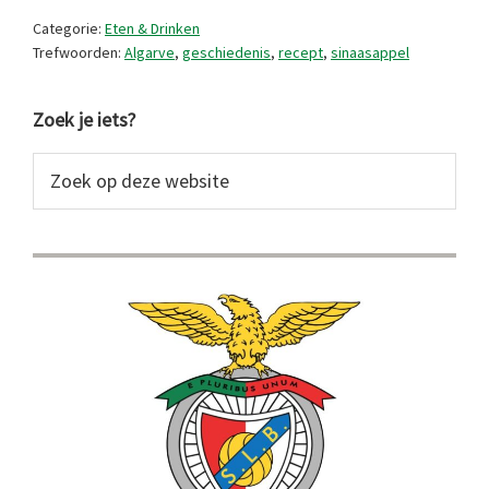
de
Categorie:
Eten & Drinken
sinaasappel!
Trefwoorden:
Algarve
,
geschiedenis
,
recept
,
sinaasappel
Primaire
Zoek je iets?
Sidebar
Zoek
op
deze
website