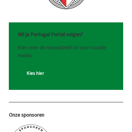
Wil je Portugal Portal volgen?
Kies voor de nieuwsbrief of voor sociale
media
Kies hier
Onze sponsoren