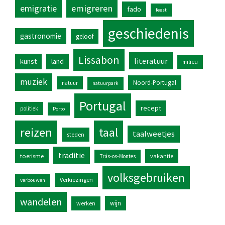
emigratie
emigreren
fado
feest
geschiedenis
gastronomie
geloof
Lissabon
literatuur
kunst
land
milieu
muziek
Noord-Portugal
natuur
natuurpark
Portugal
recept
politiek
Porto
reizen
taal
taalweetjes
steden
traditie
toerisme
vakantie
Trás-os-Montes
volksgebruiken
Verkiezingen
verbouwen
wandelen
wijn
werken