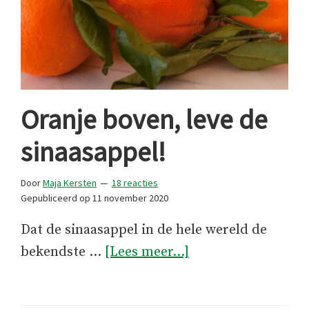
Oranje boven, leve de
sinaasappel!
Door
Maja Kersten
18 reacties
Gepubliceerd op
11 november 2020
Dat de sinaasappel in de hele wereld de
overOranje
bekendste …
[Lees meer...]
boven,
leve