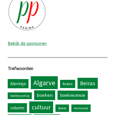
Bekijk de sponsoren
Trefwoorden
Algarve
Beiras
Alentejo
Aveiro
boeken
boekrecensie
boekbespreking
cultuur
column
dieren
economie