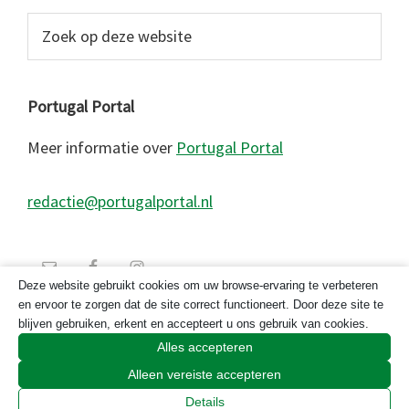
Zoek
op
deze
website
Portugal Portal
Meer informatie over
Portugal Portal
redactie@portugalportal.nl
Deze website gebruikt cookies om uw browse-ervaring te verbeteren
en ervoor te zorgen dat de site correct functioneert. Door deze site te
blijven gebruiken, erkent en accepteert u ons gebruik van cookies.
Alles accepteren
Alleen vereiste accepteren
© 2026 Copyright Portugal Portal 2023
Details