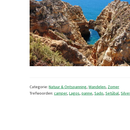
Categorie:
Natuur & Ontspanning
,
Wandelen
,
Zomer
Trefwoorden:
camper
,
Lagos
,
panne
,
Sado
,
Setúbal
,
Silve