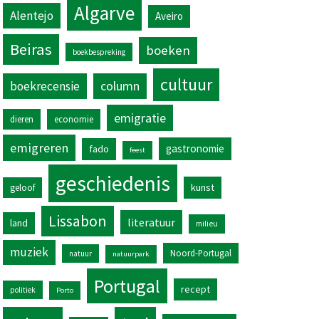
Algarve
Alentejo
Aveiro
Beiras
boeken
boekbespreking
cultuur
column
boekrecensie
emigratie
dieren
economie
emigreren
gastronomie
fado
feest
geschiedenis
kunst
geloof
Lissabon
literatuur
land
milieu
muziek
Noord-Portugal
natuur
natuurpark
Portugal
recept
politiek
Porto