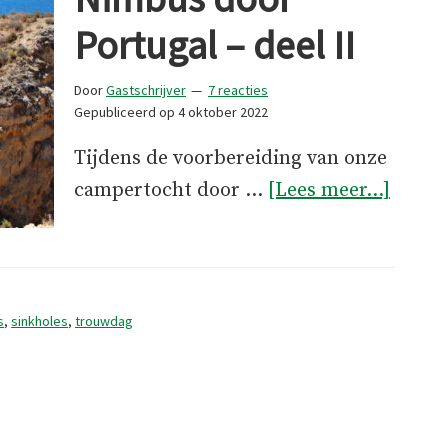
Portugal – deel II
Door
Gastschrijver
7 reacties
Gepubliceerd op
4 oktober 2022
Tijdens de voorbereiding van onze
overM
campertocht door …
[Lees meer...]
en
Jan
in
de
s
,
sinkholes
,
trouwdag
Nimb
door
Portu
–