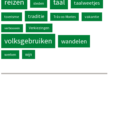
reizen
taal
taalweetjes
steden
traditie
toerisme
vakantie
Trás-os-Montes
Verkiezingen
verbouwen
volksgebruiken
wandelen
wijn
werken