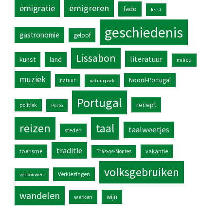
emigratie
emigreren
fado
feest
geschiedenis
gastronomie
geloof
Lissabon
literatuur
kunst
land
milieu
muziek
Noord-Portugal
natuur
natuurpark
Portugal
recept
politiek
Porto
reizen
taal
taalweetjes
steden
traditie
toerisme
vakantie
Trás-os-Montes
volksgebruiken
Verkiezingen
verbouwen
wandelen
wijn
werken