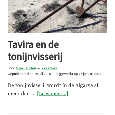
Tavira en de
tonijnvisserij
Door
Maja Kersten
7 reacties
Gepubliceerd op
26 juli 2018
bijgewerkt op
25 januari 2024
De tonijnvisserij wordt in de Algarve al
overTavira
meer dan …
[Lees meer...]
en
de