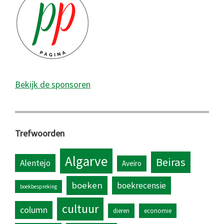
Bekijk de sponsoren
Trefwoorden
Algarve
Beiras
Alentejo
Aveiro
boeken
boekrecensie
boekbespreking
cultuur
column
dieren
economie