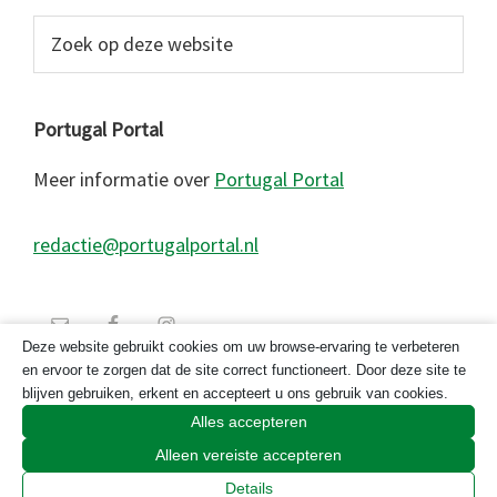
Zoek
op
deze
website
Portugal Portal
Meer informatie over
Portugal Portal
redactie@portugalportal.nl
Deze website gebruikt cookies om uw browse-ervaring te verbeteren
en ervoor te zorgen dat de site correct functioneert. Door deze site te
blijven gebruiken, erkent en accepteert u ons gebruik van cookies.
Alles accepteren
Alleen vereiste accepteren
© 2026 Copyright Portugal Portal 2023
Details