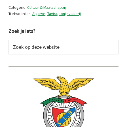
tonijnvisserij
Categorie:
Cultuur & Maatschappij
Trefwoorden:
Algarve
,
Tavira
,
tonijnvisserij
Primaire
Zoek je iets?
Sidebar
Zoek
op
deze
website