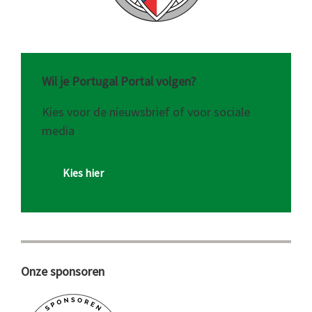
Wil je Portugal Portal volgen?
Kies voor de nieuwsbrief of voor sociale
media
Kies hier
Onze sponsoren