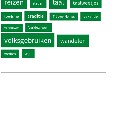
reizen
taal
taalweetjes
steden
traditie
toerisme
vakantie
Trás-os-Montes
Verkiezingen
verbouwen
volksgebruiken
wandelen
wijn
werken