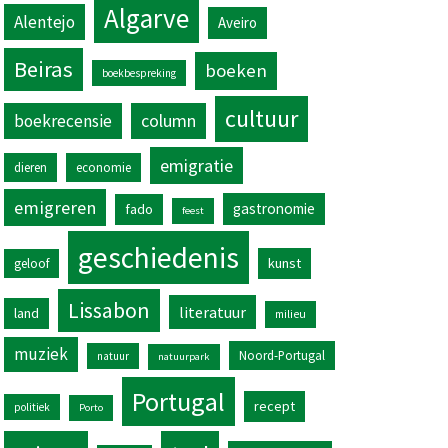
Algarve
Alentejo
Aveiro
Beiras
boeken
boekbespreking
cultuur
column
boekrecensie
emigratie
dieren
economie
emigreren
gastronomie
fado
feest
geschiedenis
kunst
geloof
Lissabon
literatuur
land
milieu
muziek
Noord-Portugal
natuur
natuurpark
Portugal
recept
politiek
Porto