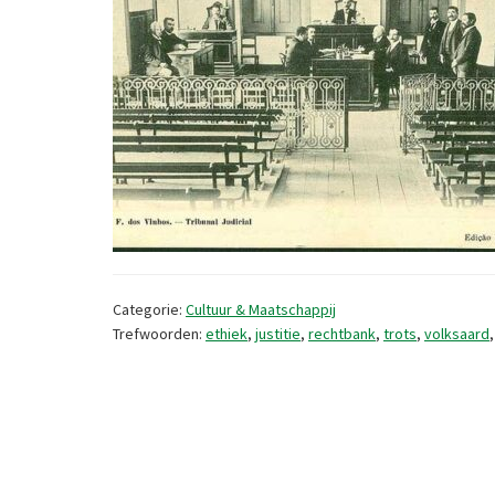
Categorie:
Cultuur & Maatschappij
Trefwoorden:
ethiek
,
justitie
,
rechtbank
,
trots
,
volksaard