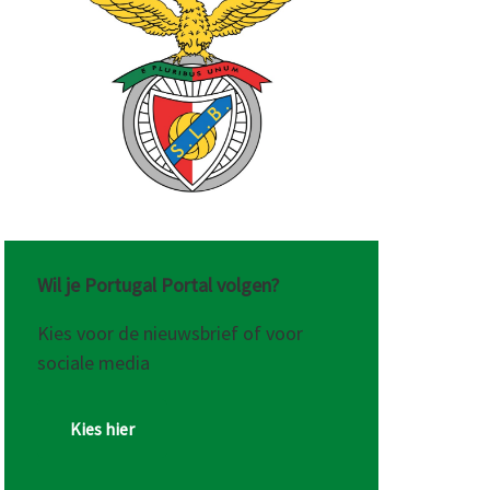
ts
Wil je Portugal Portal volgen?
Kies voor de nieuwsbrief of voor
sociale media
Kies hier