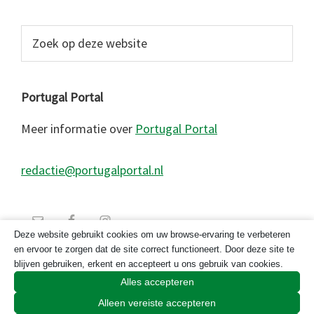
Zoek
op
deze
website
Portugal Portal
Meer informatie over
Portugal Portal
redactie@portugalportal.nl
Deze website gebruikt cookies om uw browse-ervaring te verbeteren
en ervoor te zorgen dat de site correct functioneert. Door deze site te
blijven gebruiken, erkent en accepteert u ons gebruik van cookies.
Alles accepteren
Alleen vereiste accepteren
© 2026 Copyright Portugal Portal 2023