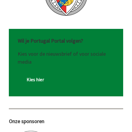
Wil je Portugal Portal volgen?
Kies voor de nieuwsbrief of voor sociale
media
Kies hier
Onze sponsoren