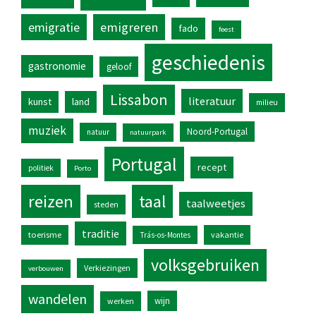
emigratie
emigreren
fado
feest
geschiedenis
gastronomie
geloof
Lissabon
literatuur
kunst
land
milieu
muziek
Noord-Portugal
natuur
natuurpark
Portugal
recept
politiek
Porto
reizen
taal
taalweetjes
steden
traditie
toerisme
vakantie
Trás-os-Montes
volksgebruiken
Verkiezingen
verbouwen
wandelen
wijn
werken