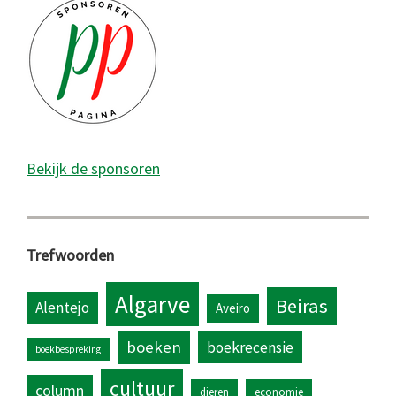
Bekijk de sponsoren
Trefwoorden
Algarve
Beiras
Alentejo
Aveiro
boeken
boekrecensie
boekbespreking
cultuur
column
dieren
economie