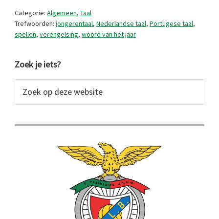
Categorie:
Algemeen
,
Taal
Trefwoorden:
jongerentaal
,
Nederlandse taal
,
Portugese taal
,
spellen
,
verengelsing
,
woord van het jaar
Primaire
Zoek je iets?
Sidebar
Zoek
op
deze
website