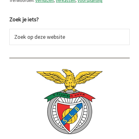
Trefwoorden:
verhuizen
,
verkassen
,
voortplanting
Primaire
Zoek je iets?
Sidebar
Zoek
op
deze
website