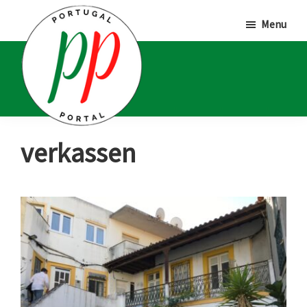
Door
Spring
Spring
Menu
naar
naar
naar
de
de
de
hoofd
eerste
voettekst
inhoud
sidebar
Portugal
Voor
verkassen
Portal
Portugalliefhebbers
en
-
fanaten