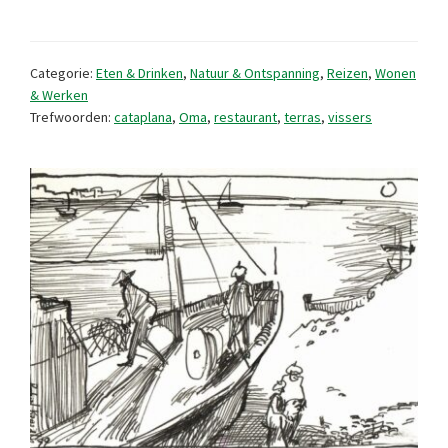
een
miljonairsplek
Categorie:
Eten & Drinken
,
Natuur & Ontspanning
,
Reizen
,
Wonen
in
& Werken
Trefwoorden:
cataplana
,
Oma
,
restaurant
,
terras
,
vissers
Portugal