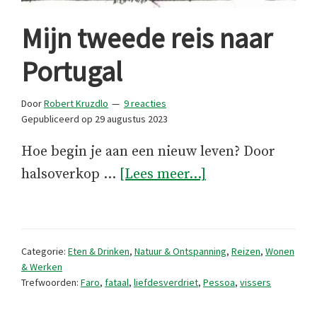
Mijn tweede reis naar
Portugal
Door
Robert Kruzdlo
9 reacties
Gepubliceerd op
29 augustus 2023
Hoe begin je aan een nieuw leven? Door
overMijn
halsoverkop …
[Lees meer...]
tweede
reis
naar
Categorie:
Eten & Drinken
,
Natuur & Ontspanning
,
Reizen
,
Wonen
Portugal
& Werken
Trefwoorden:
Faro
,
fataal
,
liefdesverdriet
,
Pessoa
,
vissers