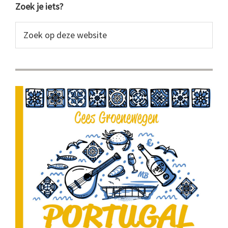
Primaire
Zoek je iets?
Sidebar
Zoek
op
deze
website