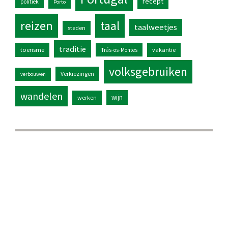
recept
politiek
Porto
reizen
taal
taalweetjes
steden
traditie
toerisme
vakantie
Trás-os-Montes
volksgebruiken
Verkiezingen
verbouwen
wandelen
wijn
werken