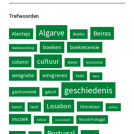
Trefwoorden
Algarve
Beiras
Alentejo
Aveiro
boeken
boekrecensie
boekbespreking
cultuur
column
dieren
economie
emigratie
emigreren
fado
feest
geschiedenis
gastronomie
geloof
Lissabon
literatuur
kunst
land
milieu
muziek
Noord-Portugal
natuur
natuurpark
Portugal