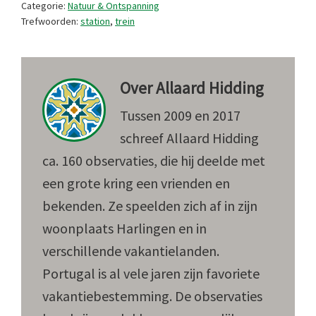
Categorie:
Natuur & Ontspanning
Trefwoorden:
station
,
trein
Over
Allaard Hidding
Tussen 2009 en 2017
schreef Allaard Hidding
ca. 160 observaties, die hij deelde met
een grote kring een vrienden en
bekenden. Ze speelden zich af in zijn
woonplaats Harlingen en in
verschillende vakantielanden.
Portugal is al vele jaren zijn favoriete
vakantiebestemming. De observaties