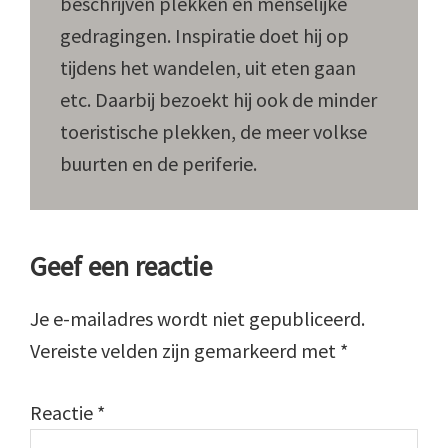
beschrijven plekken en menselijke
gedragingen. Inspiratie doet hij op
tijdens het wandelen, uit eten gaan
etc. Daarbij bezoekt hij ook de minder
toeristische plekken, de meer volkse
buurten en de periferie.
Lees
Geef een reactie
Interacties
Je e-mailadres wordt niet gepubliceerd.
Vereiste velden zijn gemarkeerd met
*
Reactie
*