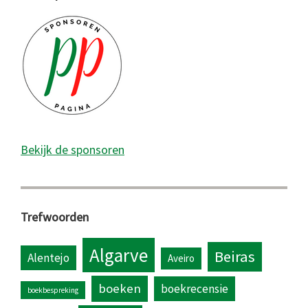
Bekijk de sponsoren
Trefwoorden
Algarve
Beiras
Alentejo
Aveiro
boeken
boekrecensie
boekbespreking