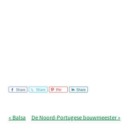
Share
Share
Pin
Share
« Balsa
De Noord-Portugese bouwmeester »