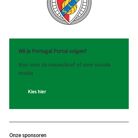
Wil je Portugal Portal volgen?
Kies voor de nieuwsbrief of voor sociale
media
Kies hier
Onze sponsoren