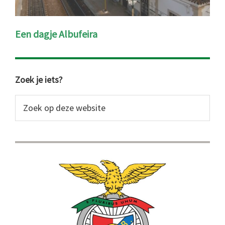
Een dagje Albufeira
Primaire
Zoek je iets?
Sidebar
Zoek
op
deze
website