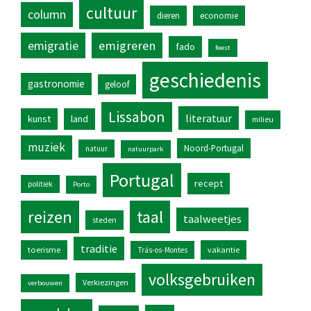
cultuur
column
dieren
economie
emigratie
emigreren
fado
feest
geschiedenis
gastronomie
geloof
Lissabon
literatuur
kunst
land
milieu
muziek
Noord-Portugal
natuur
natuurpark
Portugal
recept
politiek
Porto
reizen
taal
taalweetjes
steden
traditie
toerisme
vakantie
Trás-os-Montes
volksgebruiken
Verkiezingen
verbouwen