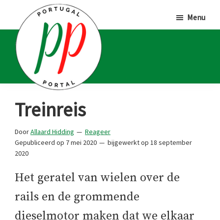
Door
Spring
Spring
Menu
naar
naar
naar
de
de
de
hoofd
eerste
voettekst
inhoud
sidebar
Portugal
Voor
Treinreis
Portal
Portugalliefhebbers
en
Door
Allaard Hidding
Reageer
Gepubliceerd op
7 mei 2020
bijgewerkt op
18 september
-
2020
fanaten
Het geratel van wielen over de
rails en de grommende
dieselmotor maken dat we elkaar