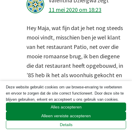
Valentina Dziergwa
zegt
11 mei 2020 om 18:23
Hey Maja, wat fijn dat je het nog steeds
mooi vindt, misschien ben je wel klant
van het restaurant Patio, net over die
mooie romaanse brug, ik ben diegene
die dat restaurant heeft opgebouwd, in
’85 heb ik het als woonhuis gekocht en
helemaal omgebouwd tot restaurant
Deze website gebruikt cookies om uw browse-ervaring te verbeteren
met het eerste dakterras in de
en ervoor te zorgen dat de site correct functioneert. Door deze site te
blijven gebruiken, erkent en accepteert u ons gebruik van cookies.
Algarve:)
Alles accepteren
Groetjes
Alleen vereiste accepteren
Details
Beantwoorden