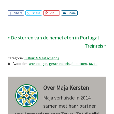
Share
Share
Pin
Share
« De sterren van de hemel eten in Portugal
Treinreis »
Categorie:
Cultuur & Maatschappij
Trefwoorden:
archeologie
,
geschiedenis
,
Romeinen
,
Tavira
Over
Maja Kersten
Maja verhuisde in 2014
samen met haar partner
van Amsterdam naar Tavira. Tot die tijd