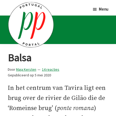
Door
Spring
Spring
Menu
naar
naar
naar
de
de
de
hoofd
eerste
voettekst
inhoud
sidebar
Portugal
Voor
Balsa
Portal
Portugalliefhebbers
en
Door
Maja Kersten
14 reacties
Gepubliceerd op
5 mei 2020
-
fanaten
In het centrum van Tavira ligt een
brug over de rivier de Gilão die de
‘Romeinse brug’ (
ponte romana
)