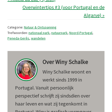
Overwintertips #3 (voor Portugal en de
Algarve) »
Categorie:
Natuur & Ontspanning
Trefwoorden:
nationaal park
,
natuurpark
,
Noord-Portugal
,
Peneda-Gerês
,
wandelen
Over
Winy Schalke
Winy Schalke woont en
werkt sinds 1999 in
Portugal. Vanuit persoonlijk
perspectief schrijft zij sindsdien over
haar leven en wat zij tegenkomt in
Portugal. Winy is grafisch vormgever