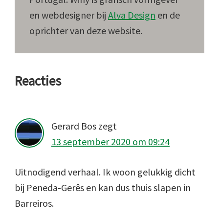
en webdesigner bij
Alva Design
en de
oprichter van deze website.
Lees
Reacties
Interacties
Gerard Bos
zegt
13 september 2020 om 09:24
Uitnodigend verhaal. Ik woon gelukkig dicht
bij Peneda-Gerês en kan dus thuis slapen in
Barreiros.