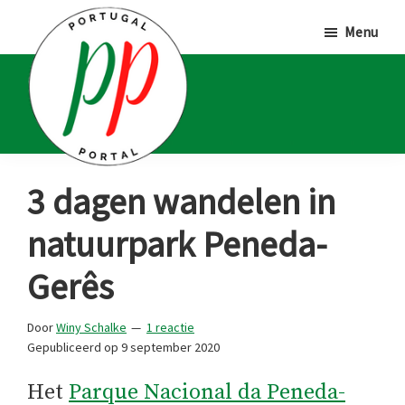
Door
Spring
Spring
Menu
naar
naar
naar
de
de
de
hoofd
eerste
voettekst
inhoud
sidebar
Portugal
Voor
3 dagen wandelen in
Portal
Portugalliefhebbers
natuurpark Peneda-
en
-
Gerês
fanaten
Door
Winy Schalke
1 reactie
Gepubliceerd op
9 september 2020
Het
Parque Nacional da Peneda-