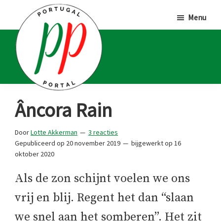
Door
Spring
Spring
Menu
naar
naar
naar
de
de
de
hoofd
eerste
voettekst
inhoud
sidebar
Portugal
Voor
Âncora Rain
Portal
Portugalliefhebbers
en
Door
Lotte Akkerman
3 reacties
Gepubliceerd op
20 november 2019
bijgewerkt op
16
-
oktober 2020
fanaten
Als de zon schijnt voelen we ons
vrij en blij. Regent het dan “slaan
we snel aan het somberen”. Het zit