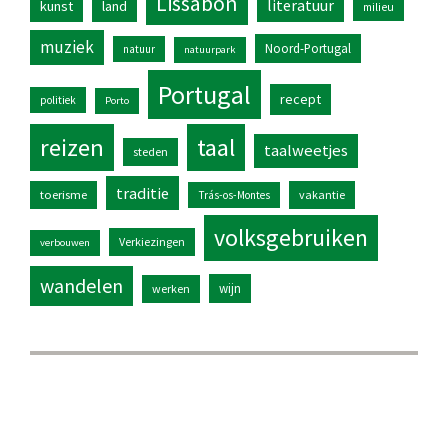
Lissabon
literatuur
kunst
land
milieu
muziek
Noord-Portugal
natuur
natuurpark
Portugal
recept
politiek
Porto
reizen
taal
taalweetjes
steden
traditie
toerisme
vakantie
Trás-os-Montes
volksgebruiken
Verkiezingen
verbouwen
wandelen
wijn
werken