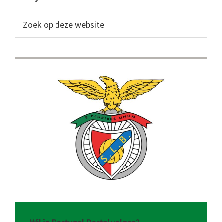
Primaire
Sidebar
Zoek
op
deze
website