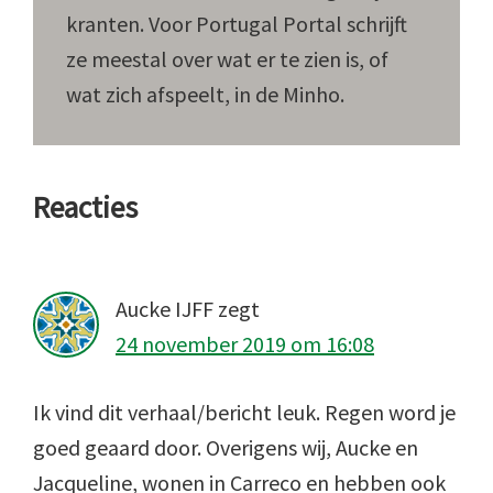
kranten. Voor Portugal Portal schrijft
ze meestal over wat er te zien is, of
wat zich afspeelt, in de Minho.
Lees
Reacties
Interacties
Aucke IJFF
zegt
24 november 2019 om 16:08
Ik vind dit verhaal/bericht leuk. Regen word je
goed geaard door. Overigens wij, Aucke en
Jacqueline, wonen in Carreco en hebben ook