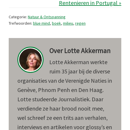
Rentenieren in Portugal »
Categorie:
Natuur & Ontspanning
Trefwoorden:
blue mind
,
boek
,
milieu
,
regen
Over
Lotte Akkerman
Lotte Akkerman werkte
ruim 35 jaar bij de diverse
organisaties van de Verenigde Naties in
Genève, Phnom Penh en Den Haag.
Lotte studeerde Journalistiek. Daar
verdiende ze haar brood nooit mee,
wel schreef ze een trits aan verhalen,
interviews en artikelen voor glossy’s en