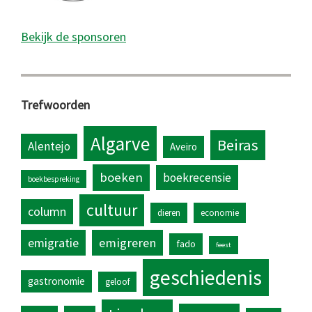
Bekijk de sponsoren
Trefwoorden
Algarve
Beiras
Alentejo
Aveiro
boeken
boekrecensie
boekbespreking
cultuur
column
dieren
economie
emigratie
emigreren
fado
feest
geschiedenis
gastronomie
geloof