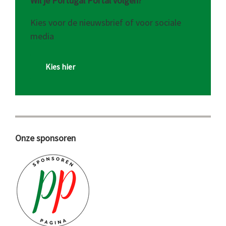
Wil je Portugal Portal volgen?
Kies voor de nieuwsbrief of voor sociale
media
Kies hier
Onze sponsoren