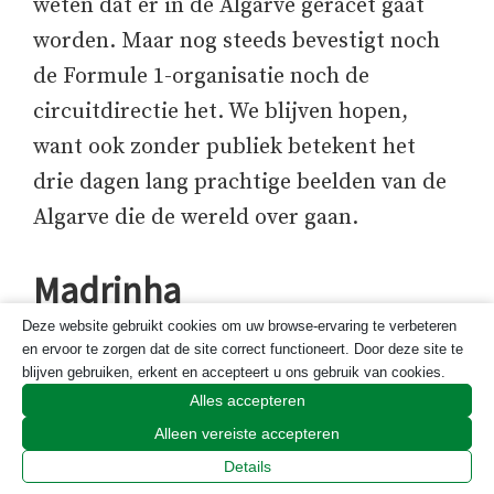
weten dat er in de Algarve geracet gaat
worden. Maar nog steeds bevestigt noch
de Formule 1-organisatie noch de
circuitdirectie het. We blijven hopen,
want ook zonder publiek betekent het
drie dagen lang prachtige beelden van de
Algarve die de wereld over gaan.
Madrinha
Deze website gebruikt cookies om uw browse-ervaring te verbeteren
Zojuist met mijn tante van 95
en ervoor te zorgen dat de site correct functioneert. Door deze site te
blijven gebruiken, erkent en accepteert u ons gebruik van cookies.
getelefoneerd, mijn
madrinha
. Ze is al vier
Alles accepteren
maanden het huis niet uit geweest want ze
Alleen vereiste accepteren
behoort tot de allerhoogste
Details
risicocategorie. Maar haar kinderen,