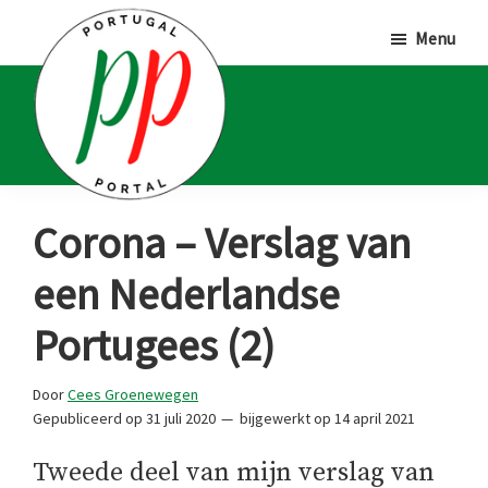
Door
Spring
Spring
Menu
naar
naar
naar
de
de
de
hoofd
eerste
voettekst
inhoud
sidebar
Portugal
Voor
Corona – Verslag van
Portal
Portugalliefhebbers
een Nederlandse
en
-
Portugees (2)
fanaten
Door
Cees Groenewegen
Gepubliceerd op
31 juli 2020
bijgewerkt op
14 april 2021
Tweede deel van mijn verslag van