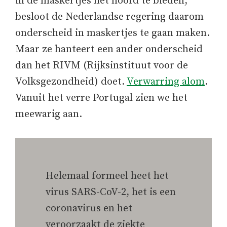
in de maskertjes het hoofd te bieden,
besloot de Nederlandse regering daarom
onderscheid in maskertjes te gaan maken.
Maar ze hanteert een ander onderscheid
dan het RIVM (Rijksinstituut voor de
Volksgezondheid) doet.
Verwarring alom
.
Vanuit het verre Portugal zien we het
meewarig aan.
Helemaal formeel heet het
virus SARS-CoV-2, het is een
coronavirus en het
veroorzaakt de ziekte