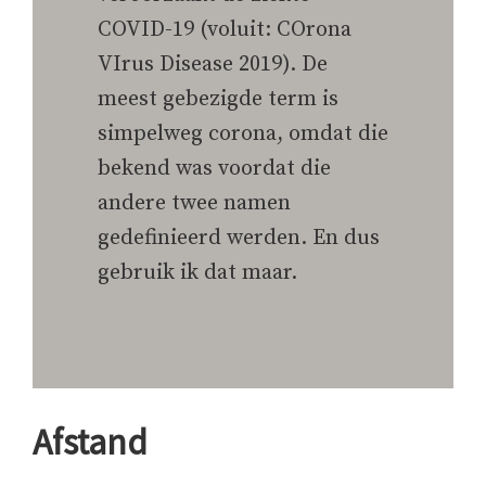
COVID-19 (voluit: COrona
VIrus Disease 2019). De
meest gebezigde term is
simpelweg corona, omdat die
bekend was voordat die
andere twee namen
gedefinieerd werden. En dus
gebruik ik dat maar.
Afstand