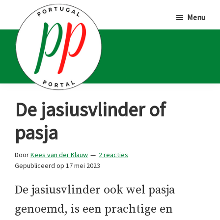
Door
Spring
Spring
Menu
naar
naar
naar
de
de
de
hoofd
eerste
voettekst
inhoud
sidebar
Portugal
Voor
De jasiusvlinder of
Portal
Portugalliefhebbers
pasja
en
-
Door
Kees van der Klauw
2 reacties
fanaten
Gepubliceerd op
17 mei 2023
De jasiusvlinder ook wel pasja
genoemd, is een prachtige en