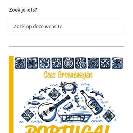
Primaire
Zoek je iets?
Sidebar
Zoek
op
deze
website