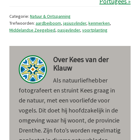
Portugees »
Categorie:
Natuur & Ontspanning
Trefwoorden:
aardbeiboom
,
jasiusvlinder
,
kenmerken
,
Middelandse Zeegebied
,
pasjavlinder
,
voortplanting
Over
Kees van der
Klauw
Als natuurliefhebber
fotografeert en struint Kees graag in
de natuur, met een voorliefde voor
vogels. Dit doet hij hoofdzakelijk in de
omgeving waar hij woont, de provincie
Drenthe. Zijn foto’s worden regelmatig