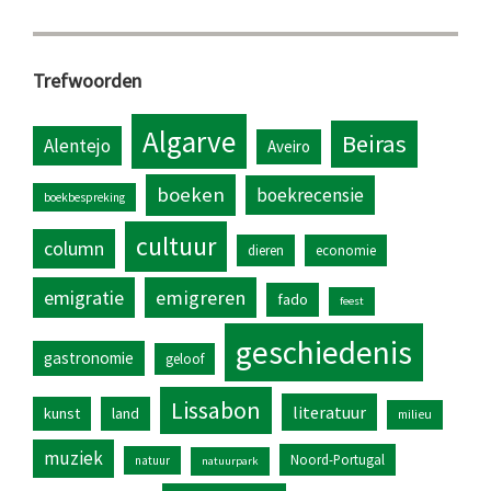
Trefwoorden
Algarve
Beiras
Alentejo
Aveiro
boeken
boekrecensie
boekbespreking
cultuur
column
dieren
economie
emigratie
emigreren
fado
feest
geschiedenis
gastronomie
geloof
Lissabon
literatuur
kunst
land
milieu
muziek
Noord-Portugal
natuur
natuurpark