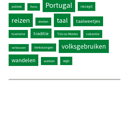
Portugal
recept
politiek
Porto
reizen
taal
taalweetjes
steden
traditie
toerisme
vakantie
Trás-os-Montes
volksgebruiken
Verkiezingen
verbouwen
wandelen
wijn
werken