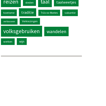
reizen
taal
taalweetjes
steden
traditie
toerisme
vakantie
Trás-os-Montes
Verkiezingen
verbouwen
volksgebruiken
wandelen
wijn
werken