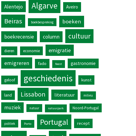
Algarve
Alentejo
Aveiro
Beiras
boeken
boekbespreking
cultuur
column
boekrecensie
emigratie
dieren
economie
emigreren
gastronomie
fado
feest
geschiedenis
kunst
geloof
Lissabon
literatuur
land
milieu
muziek
Noord-Portugal
natuur
natuurpark
Portugal
recept
politiek
Porto