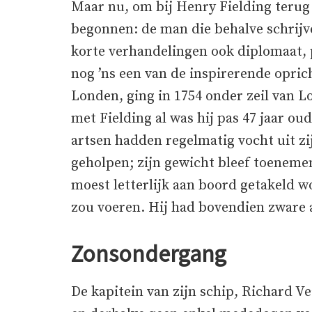
Maar nu, om bij Henry Fielding teru
begonnen: de man die behalve schrijve
korte verhandelingen ook diplomaat, po
nog ’ns een van de inspirerende oprich
Londen, ging in 1754 onder zeil van L
met Fielding al was hij pas 47 jaar oud
artsen hadden regelmatig vocht uit z
geholpen; zijn gewicht bleef toenemen,
moest letterlijk aan boord getakeld 
zou voeren. Hij had bovendien zware 
Zonsondergang
De kapitein van zijn schip, Richard V