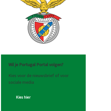
Wil je Portugal Portal volgen?
Kies voor de nieuwsbrief of voor
sociale media
Kies hier