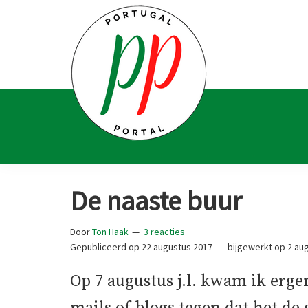
Spring
Door
Spring
Spring
naar
naar
naar
naar
de
de
de
de
hoofdnavigatie
hoofd
eerste
voettekst
inhoud
sidebar
Portugal
Voor
Portal
Portugalliefhebbers
De naaste buur
en
-
Door
Ton Haak
3 reacties
fanaten
Gepubliceerd op
22 augustus 2017
bijgewerkt op
2 aug
Op 7 augustus j.l. kwam ik erg