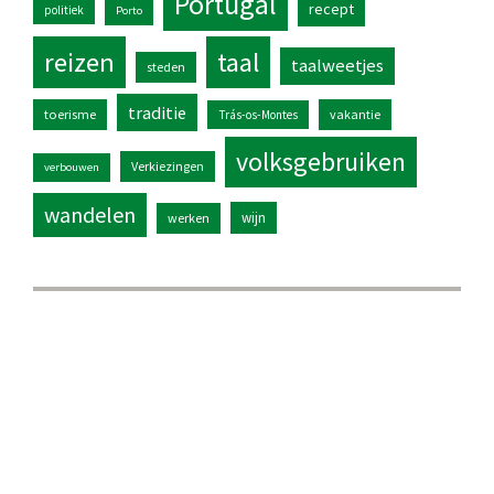
Portugal
recept
politiek
Porto
reizen
taal
taalweetjes
steden
traditie
toerisme
vakantie
Trás-os-Montes
volksgebruiken
Verkiezingen
verbouwen
wandelen
wijn
werken