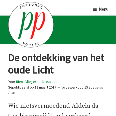
Door
Spring
Spring
Menu
naar
naar
naar
de
de
de
hoofd
eerste
voettekst
inhoud
sidebar
Portugal
Voor
De ontdekking van het
Portal
Portugalliefhebbers
oude Licht
en
-
Door
Rienk Vlieger
3 reacties
fanaten
Gepubliceerd op
18 maart 2017
bijgewerkt op
15 augustus
2020
Wie nietsvermoedend Aldeia da