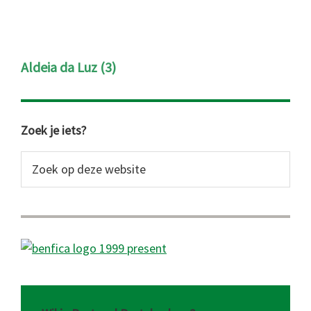
Aldeia da Luz (3)
Primaire
Zoek je iets?
Sidebar
Zoek
op
deze
website