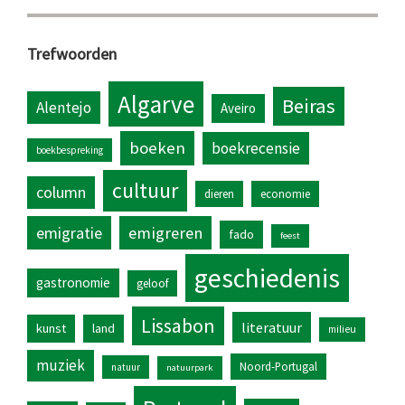
Trefwoorden
Algarve
Beiras
Alentejo
Aveiro
boeken
boekrecensie
boekbespreking
cultuur
column
dieren
economie
emigratie
emigreren
fado
feest
geschiedenis
gastronomie
geloof
Lissabon
literatuur
kunst
land
milieu
muziek
Noord-Portugal
natuur
natuurpark