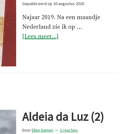
Gepubliceerd op
20 augustus 2020
Najaar 2019. Na een maandje
Nederland zie ik op …
overAldeia
[Lees meer...]
da
Luz
(3)
Aldeia da Luz (2)
Door
Ellen Damen
2 reacties