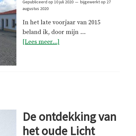
Gepubliceerd op
10 juli 2020
bijgewerkt op
27
augustus 2020
In het late voorjaar van 2015
beland ik, door mijn …
overAldeia
[Lees meer...]
da
Luz
(1)
De ontdekking van
het oude Licht