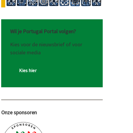
Wil je Portugal Portal volgen?
Kies voor de nieuwsbrief of voor
sociale media
Kies hier
Onze sponsoren