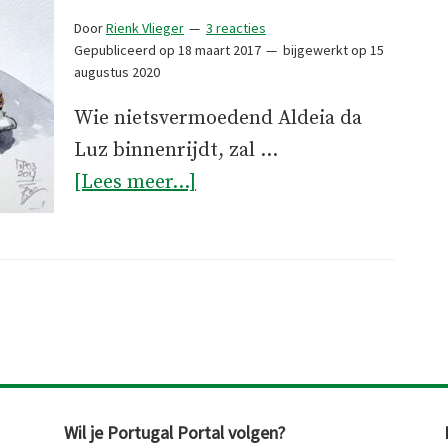
Door
Rienk Vlieger
3 reacties
Gepubliceerd op
18 maart 2017
bijgewerkt op
15
augustus 2020
Wie nietsvermoedend Aldeia da
Luz binnenrijdt, zal …
overDe
[Lees meer...]
ontdekking
van
het
oude
Licht
Wil je Portugal Portal volgen?