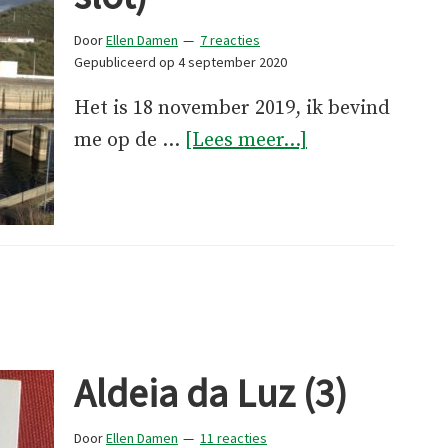
Door
Ellen Damen
7 reacties
Gepubliceerd op
4 september 2020
Het is 18 november 2019, ik bevind
overAldeia
me op de …
[Lees meer...]
da
Luz
(4,
slot)
Aldeia da Luz (3)
Door
Ellen Damen
11 reacties