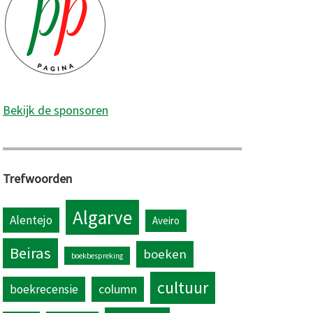
Bekijk de sponsoren
Trefwoorden
Algarve
Alentejo
Aveiro
Beiras
boeken
boekbespreking
cultuur
column
boekrecensie