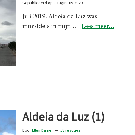
Gepubliceerd op
7 augustus 2020
Juli 2019. Aldeia da Luz was
overAl
inmiddels in mijn …
[Lees meer...]
da
Luz
(2)
Aldeia da Luz (1)
Door
Ellen Damen
18 reacties