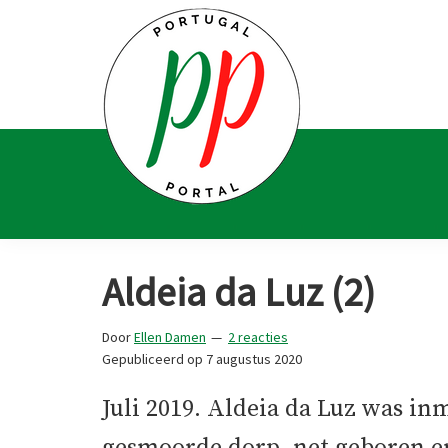
Spring
Door
Spring
Spring
naar
naar
naar
naar
de
de
de
de
hoofdnavigatie
hoofd
eerste
voettekst
inhoud
sidebar
Portugal
Voor
Portal
Portugalliefhebbers
Aldeia da Luz (2)
en
-
Door
Ellen Damen
2 reacties
fanaten
Gepubliceerd op
7 augustus 2020
Juli 2019. Aldeia da Luz was in