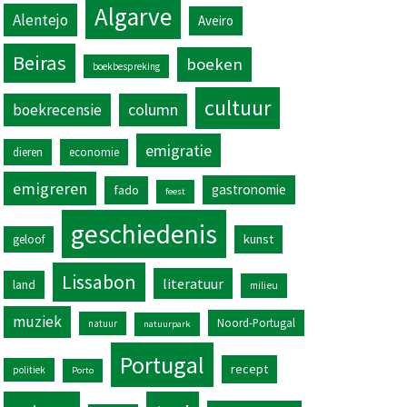
Algarve
Alentejo
Aveiro
Beiras
boeken
boekbespreking
cultuur
column
boekrecensie
emigratie
dieren
economie
emigreren
gastronomie
fado
feest
geschiedenis
kunst
geloof
Lissabon
literatuur
land
milieu
muziek
Noord-Portugal
natuur
natuurpark
Portugal
recept
politiek
Porto