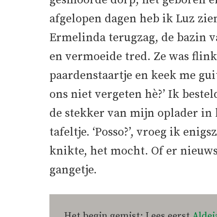
gesmoorde dorp, net geboren e
afgelopen dagen heb ik Luz zien
Ermelinda terugzag, de bazin v
en vermoeide tred. Ze was flin
paardenstaartje en keek me guit
ons niet vergeten hè?’ Ik beste
de stekker van mijn oplader in
tafeltje. ‘Posso?’, vroeg ik eni
knikte, het mocht. Of er nieuws
gangetje.
Het begin gemist: Lees eerst
Aldei