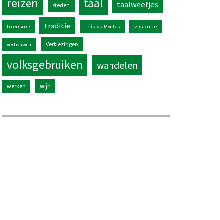
reizen
taal
taalweetjes
steden
traditie
toerisme
vakantie
Trás-os-Montes
Verkiezingen
verbouwen
volksgebruiken
wandelen
wijn
werken