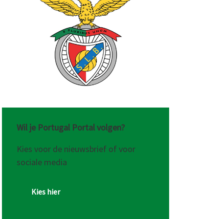
Wil je Portugal Portal volgen?
Kies voor de nieuwsbrief of voor
sociale media
Kies hier