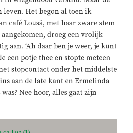
n in wiegendood verstild. Maar de
 leven. Het begon al toen ik
an café Lousã, met haar zware stem
k aangekomen, droeg een vrolijk
ig aan. ‘Ah daar ben je weer, je kunt
lde een potje thee en stopte meteen
 het stopcontact onder het middelste
gszins aan de late kant en Ermelinda
 was? Nee hoor, alles gaat zijn
a da Luz (1)
.