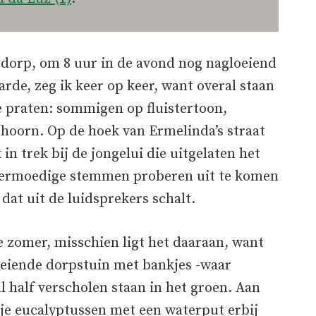
t dorp, om 8 uur in de avond nog nagloeiend
arde, zeg ik keer op keer, want overal staan
 praten: sommigen op fluistertoon,
hoorn. Op de hoek van Ermelinda’s straat
in trek bij de jongelui die uitgelaten het
vermoedige stemmen proberen uit te komen
at uit de luidsprekers schalt.
de zomer, misschien ligt het daaraan, want
oeiende dorpstuin met bankjes -waar
l half verscholen staan in het groen. Aan
pje eucalyptussen met een waterput erbij