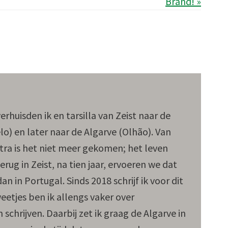
Brand! »
rhuisden ik en tarsilla van Zeist naar de
lo) en later naar de Algarve (Olhão). Van
ra is het niet meer gekomen; het leven
rug in Zeist, na tien jaar, ervoeren we dat
 in Portugal. Sinds 2018 schrijf ik voor dit
etjes ben ik allengs vaker over
chrijven. Daarbij zet ik graag de Algarve in