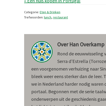
« Een huis kopen in Portugal
Categorie:
Eten & Drinken
Trefwoorden:
lunch
,
restaurant
Over
Han Overkamp
Rond de eeuwwisseling ve
Serra d’Estrella (Torroze
een voorgenomen verhuizing naar Sint
bleek weer eens sterker dan de leer. Te
we in Nederland harder nodig waren dan
portaal. Begonnen met de serie taalwe
onderwerpen uit de geschiedenis gaan s