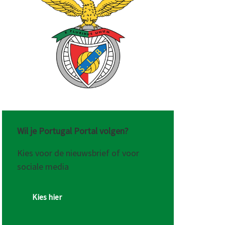
Wil je Portugal Portal volgen?
Kies voor de nieuwsbrief of voor
sociale media
Kies hier