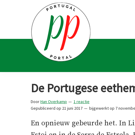
Spring
Door
Spring
Spring
naar
naar
naar
naar
de
de
de
de
hoofdnavigatie
hoofd
eerste
voettekst
inhoud
sidebar
Portugal
Voor
Portal
Portugalliefhebbers
De Portugese eethe
en
-
Door
Han Overkamp
1 reactie
fanaten
Gepubliceerd op
21 juni 2017
bijgewerkt op
7 novembe
En opnieuw gebeurde het. In Lis