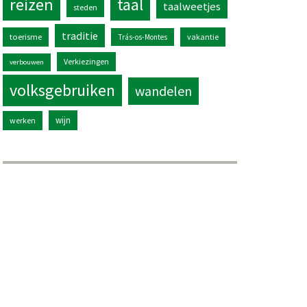
reizen
taal
taalweetjes
steden
traditie
toerisme
vakantie
Trás-os-Montes
Verkiezingen
verbouwen
volksgebruiken
wandelen
wijn
werken