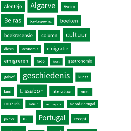
Algarve
Alentejo
Aveiro
Beiras
boeken
boekbespreking
cultuur
column
boekrecensie
emigratie
dieren
economie
emigreren
gastronomie
fado
feest
geschiedenis
kunst
geloof
Lissabon
literatuur
land
milieu
muziek
Noord-Portugal
natuur
natuurpark
Portugal
recept
politiek
Porto