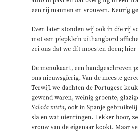
auto in past en dat overging in een t
een rij mannen en vrouwen. Keurig ge
Even later stonden wij ook in die rij 
met een piepklein uithangbord affichee
zei ons dat we dit moesten doen; hier 
De menukaart, een handgeschreven pa
ons nieuwsgierig. Van de meeste ger
Terwijl we dachten de Portugese keuke
gewend waren, weinig groente, glazige
Salada mista
, ook in Spanje gebruikel
sla en wat uienringen. Lekker hoor, ze
vrouw van de eigenaar kookt. Maar ve