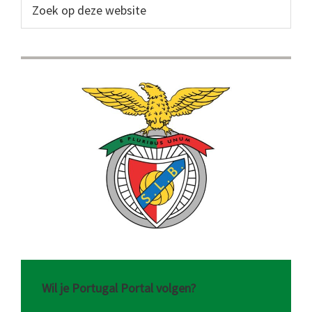
Sidebar
Zoek
op
deze
website
Wil je Portugal Portal volgen?