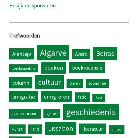
Bekijk de sponsoren
Trefwoorden
Algarve
Beiras
Alentejo
Aveiro
boeken
boekrecensie
boekbespreking
cultuur
column
dieren
economie
emigratie
emigreren
fado
feest
geschiedenis
gastronomie
geloof
Lissabon
literatuur
kunst
land
milieu