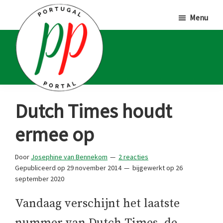
Door
Spring
Spring
Menu
naar
naar
naar
de
de
de
hoofd
eerste
voettekst
inhoud
sidebar
Portugal
Voor
Dutch Times houdt
Portal
Portugalliefhebbers
ermee op
en
-
Door
Josephine van Bennekom
2 reacties
fanaten
Gepubliceerd op
29 november 2014
bijgewerkt op
26
september 2020
Vandaag verschijnt het laatste