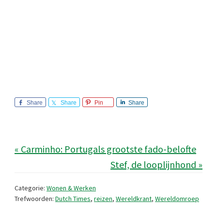
Share
Share
Pin
Share
« Carminho: Portugals grootste fado-belofte
Stef, de looplijnhond »
Categorie:
Wonen & Werken
Trefwoorden:
Dutch Times
,
reizen
,
Wereldkrant
,
Wereldomroep