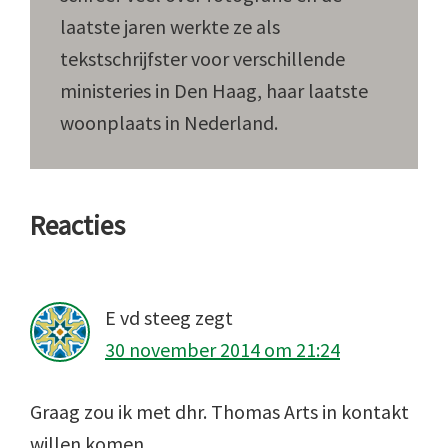
laatste jaren werkte ze als
tekstschrijfster voor verschillende
ministeries in Den Haag, haar laatste
woonplaats in Nederland.
Lees
Reacties
Interacties
E vd steeg
zegt
30 november 2014 om 21:24
Graag zou ik met dhr. Thomas Arts in kontakt
willen komen.