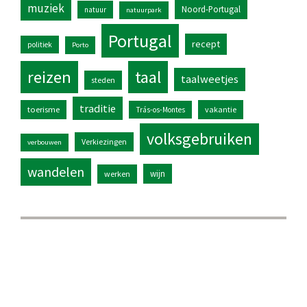
muziek
Noord-Portugal
natuur
natuurpark
Portugal
recept
politiek
Porto
reizen
taal
taalweetjes
steden
traditie
toerisme
vakantie
Trás-os-Montes
volksgebruiken
Verkiezingen
verbouwen
wandelen
wijn
werken