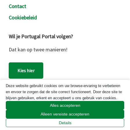
Contact
Cookiebeleid
Wil je Portugal Portal volgen?
Dat kan op twee manieren!
Kies hier
Deze website gebruikt cookies om uw browse-ervaring te verbeteren
en ervoor te zorgen dat de site correct functioneert. Door deze site te
Zoek
blijven gebruiken, erkent en accepteert u ons gebruik van cookies.
op
Alles accepteren
deze
Alleen vereiste accepteren
website
Portugal Portal
Details