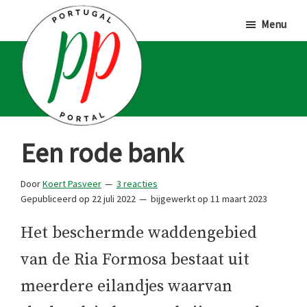
Door
Spring
Spring
Menu
naar
naar
naar
de
de
de
hoofd
eerste
voettekst
inhoud
sidebar
Portugal
Voor
Een rode bank
Portal
Portugalliefhebbers
en
Door
Koert Pasveer
3 reacties
Gepubliceerd op
22 juli 2022
bijgewerkt op
11 maart 2023
-
fanaten
Het beschermde waddengebied
van de Ria Formosa bestaat uit
meerdere eilandjes waarvan