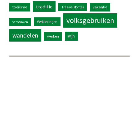
traditie
toerisme
vakantie
Trás-os-Montes
volksgebruiken
Verkiezingen
verbouwen
wandelen
wijn
werken