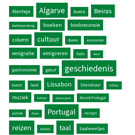
Algarve
Beiras
Alentejo
Aveiro
boeken
boekrecensie
boekbespreking
cultuur
column
dieren
economie
emigratie
emigreren
fado
feest
geschiedenis
gastronomie
geloof
Lissabon
literatuur
kunst
land
milieu
muziek
Noord-Portugal
natuur
natuurpark
Portugal
recept
politiek
Porto
reizen
taal
taalweetjes
steden