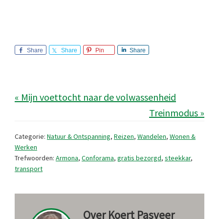
Share
Share
Pin
Share
« Mijn voettocht naar de volwassenheid
Treinmodus »
Categorie:
Natuur & Ontspanning
,
Reizen
,
Wandelen
,
Wonen &
Werken
Trefwoorden:
Armona
,
Conforama
,
gratis bezorgd
,
steekkar
,
transport
Over
Koert Pasveer