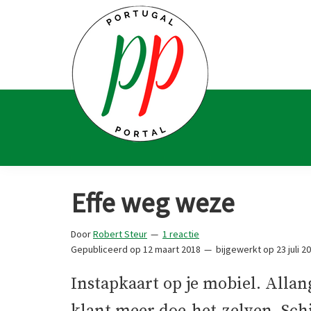
Spring
Door
Spring
Spring
naar
naar
naar
naar
de
de
de
de
hoofdnavigatie
hoofd
eerste
voettekst
inhoud
sidebar
Portugal
Voor
Portal
Portugalliefhebbers
Effe weg weze
en
-
Door
Robert Steur
1 reactie
fanaten
Gepubliceerd op
12 maart 2018
bijgewerkt op
23 juli 2
Instapkaart op je mobiel. Alla