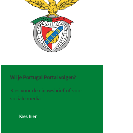
Wil je Portugal Portal volgen?
Kies voor de nieuwsbrief of voor
sociale media
Kies hier