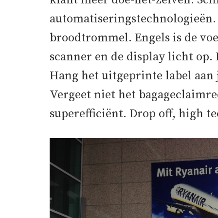
klant meer doe-het-zelven. Sc
automatiseringstechnologieën. Z
broodtrommel. Engels is de voe
scanner en de display licht op. B
Hang het uitgeprinte label aan 
Vergeet niet het bagageclaimre
superefficiënt. Drop off, high te