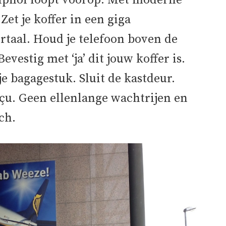
hiphol loopt voorop. Met moderne
et je koffer in een giga
rtaal. Houd je telefoon boven de
evestig met ‘ja’ dit jouw koffer is.
je bagagestuk. Sluit de kastdeur.
çu. Geen ellenlange wachtrijen en
ch.