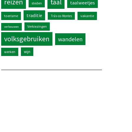
reizen
taal
taalweetjes
steden
traditie
toerisme
vakantie
Trás-os-Montes
Verkiezingen
verbouwen
volksgebruiken
wandelen
wijn
werken