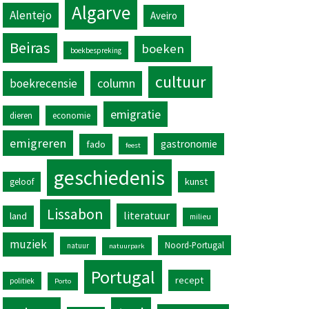
Algarve
Alentejo
Aveiro
Beiras
boeken
boekbespreking
cultuur
column
boekrecensie
emigratie
dieren
economie
emigreren
gastronomie
fado
feest
geschiedenis
kunst
geloof
Lissabon
literatuur
land
milieu
muziek
Noord-Portugal
natuur
natuurpark
Portugal
recept
politiek
Porto