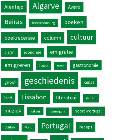
Algarve
Alentejo
Aveiro
Beiras
boeken
boekbespreking
cultuur
column
boekrecensie
emigratie
dieren
economie
emigreren
gastronomie
fado
feest
geschiedenis
kunst
geloof
Lissabon
literatuur
land
milieu
muziek
Noord-Portugal
natuur
natuurpark
Portugal
recept
politiek
Porto