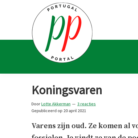
Spring
Door
Spring
Spring
naar
naar
naar
naar
de
de
de
de
hoofdnavigatie
hoofd
eerste
voettekst
inhoud
sidebar
Portugal
Voor
Portal
Portugalliefhebbers
Koningsvaren
en
-
Door
Lotte Akkerman
3 reacties
fanaten
Gepubliceerd op
20 april 2021
Varens zijn oud. Ze komen al v