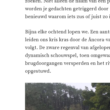
zoeken. Niet alleen de naam van een p
worden je gedachten getriggerd door i
benieuwd waarom iets zus of juist zo 
Bijna elke ochtend lopen we. Een aant
leiden ons kris kras door de Âncora-val
volgt. De zware regenval van afgelop
dynamisch schouwspel, toen omgewaa
brugdoorgangen versperden en het ri
opgestuwd.