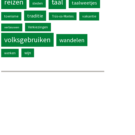
reizen
taal
taalweetjes
steden
traditie
toerisme
vakantie
Trás-os-Montes
Verkiezingen
verbouwen
volksgebruiken
wandelen
wijn
werken