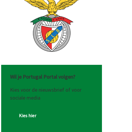
Wil je Portugal Portal volgen?
Kies voor de nieuwsbrief of voor
sociale media
Kies hier