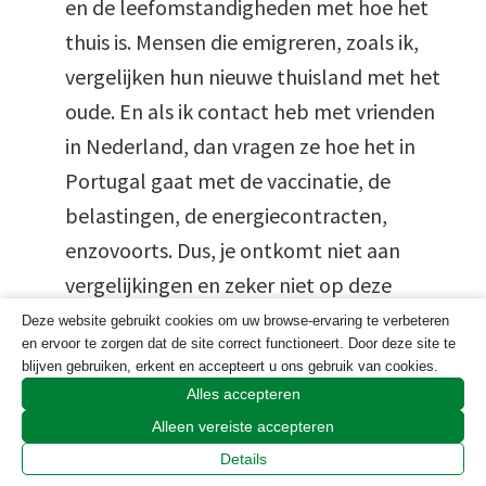
en de leefomstandigheden met hoe het
thuis is. Mensen die emigreren, zoals ik,
vergelijken hun nieuwe thuisland met het
oude. En als ik contact heb met vrienden
in Nederland, dan vragen ze hoe het in
Portugal gaat met de vaccinatie, de
belastingen, de energiecontracten,
enzovoorts. Dus, je ontkomt niet aan
vergelijkingen en zeker niet op deze
website.
Deze website gebruikt cookies om uw browse-ervaring te verbeteren
en ervoor te zorgen dat de site correct functioneert. Door deze site te
blijven gebruiken, erkent en accepteert u ons gebruik van cookies.
Maar je hebt de essentie van mijn stukje
Alles accepteren
goed begrepen. Ik vind Portugal niet meer
Alleen vereiste accepteren
en niet minder bureaucratisch dan
Details