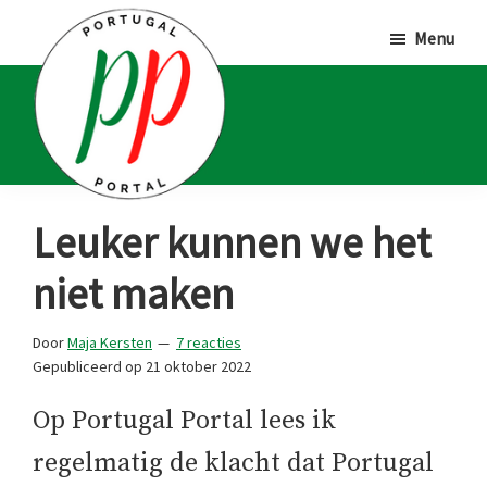
Door
Spring
Spring
Menu
naar
naar
naar
de
de
de
hoofd
eerste
voettekst
inhoud
sidebar
Portugal
Voor
Leuker kunnen we het
Portal
Portugalliefhebbers
niet maken
en
-
Door
Maja Kersten
7 reacties
fanaten
Gepubliceerd op
21 oktober 2022
Op Portugal Portal lees ik
regelmatig de klacht dat Portugal