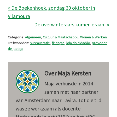
« De Boekenhoek, zondag 30 oktober in
Vilamoura
De overwinteraars komen eraan! »
Categorie:
Algemeen
,
Cultuur & Maatschappij
,
Wonen & Werken
Trefwoorden:
bureaucratie
,
finanças
,
loja do cidadão
,
provedor
de justiça
Over
Maja Kersten
Maja verhuisde in 2014
samen met haar partner
van Amsterdam naar Tavira. Tot die tijd
was ze werkzaam als docente
Nederlands in het VMBO en het MBO.