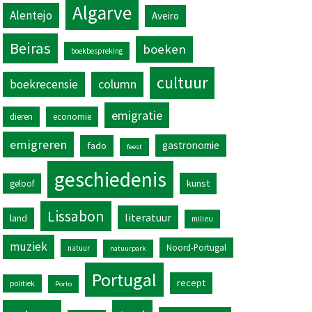
Algarve
Alentejo
Aveiro
Beiras
boeken
boekbespreking
cultuur
column
boekrecensie
emigratie
dieren
economie
emigreren
gastronomie
fado
feest
geschiedenis
kunst
geloof
Lissabon
literatuur
land
milieu
muziek
Noord-Portugal
natuur
natuurpark
Portugal
recept
politiek
Porto