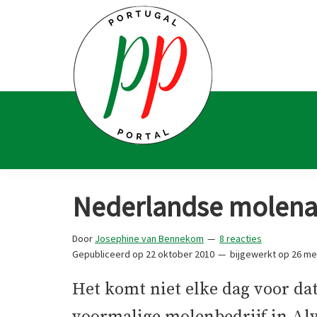
Spring
Door
Spring
Spring
naar
naar
naar
naar
de
de
de
de
hoofdnavigatie
hoofd
eerste
voettekst
inhoud
sidebar
Portugal
Voor
Portal
Portugalliefhebbers
Nederlandse molenaa
en
-
Door
Josephine van Bennekom
8 reacties
fanaten
Gepubliceerd op
22 oktober 2010
bijgewerkt op
26 me
Het komt niet elke dag voor da