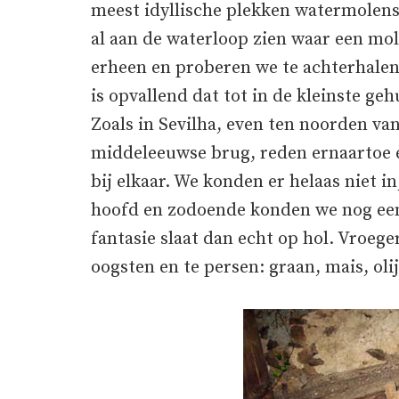
meest idyllische plekken watermolens
al aan de waterloop zien waar een m
erheen en proberen we te achterhale
is opvallend dat tot in de kleinste ge
Zoals in Sevilha, even ten noorden va
middeleeuwse brug, reden ernaartoe 
bij elkaar. We konden er helaas niet 
hoofd en zodoende konden we nog een
fantasie slaat dan echt op hol. Vroeg
oogsten en te persen: graan, mais, oli