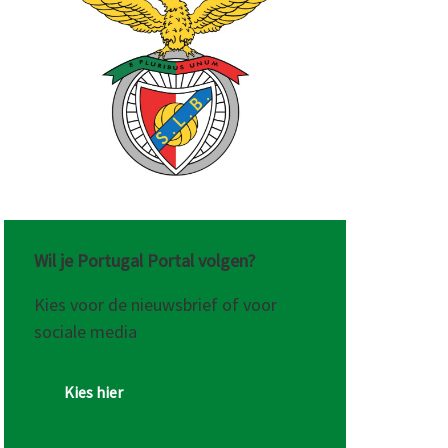
Wil je Portugal Portal volgen?
Kies voor de nieuwsbrief of voor
sociale media
Kies hier