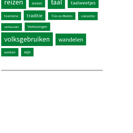
reizen
taal
taalweetjes
steden
traditie
toerisme
vakantie
Trás-os-Montes
Verkiezingen
verbouwen
volksgebruiken
wandelen
wijn
werken