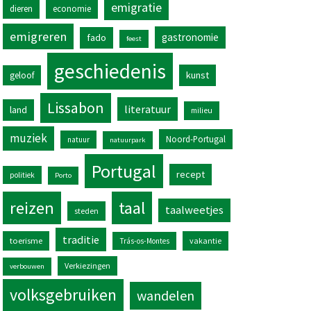
emigratie
dieren
economie
emigreren
gastronomie
fado
feest
geschiedenis
kunst
geloof
Lissabon
literatuur
land
milieu
muziek
Noord-Portugal
natuur
natuurpark
Portugal
recept
politiek
Porto
reizen
taal
taalweetjes
steden
traditie
toerisme
vakantie
Trás-os-Montes
Verkiezingen
verbouwen
volksgebruiken
wandelen