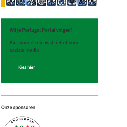
Wil je Portugal Portal volgen?
Kies voor de nieuwsbrief of voor
sociale media
Kies hier
Onze sponsoren