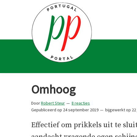
Spring
Door
Spring
Spring
naar
naar
naar
naar
de
de
de
de
hoofdnavigatie
hoofd
eerste
voettekst
inhoud
sidebar
Portugal
Voor
Portal
Portugalliefhebbers
Omhoog
en
-
Door
Robert Steur
8 reacties
fanaten
Gepubliceerd op
24 september 2019
bijgewerkt op
22 
Effectief om prikkels uit te slu