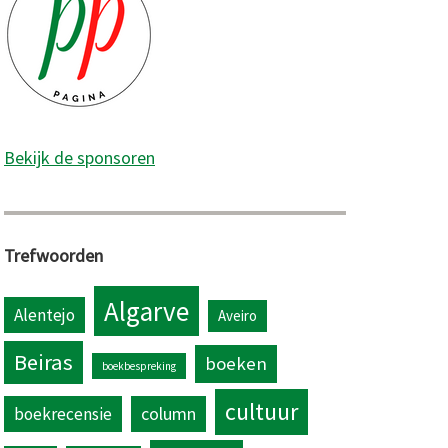
Bekijk de sponsoren
Trefwoorden
Algarve
Alentejo
Aveiro
Beiras
boeken
boekbespreking
cultuur
column
boekrecensie