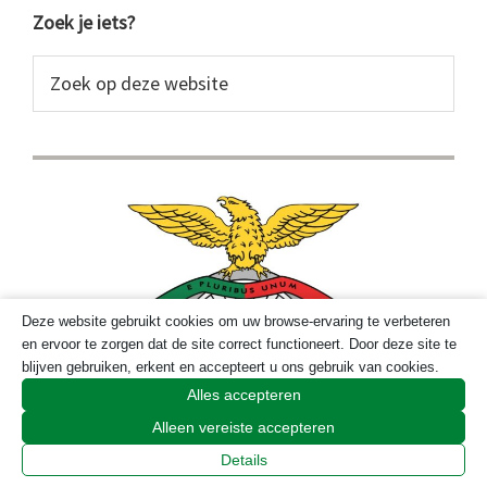
Primaire
Zoek je iets?
Sidebar
Zoek
op
deze
website
Deze website gebruikt cookies om uw browse-ervaring te verbeteren
en ervoor te zorgen dat de site correct functioneert. Door deze site te
blijven gebruiken, erkent en accepteert u ons gebruik van cookies.
Alles accepteren
Alleen vereiste accepteren
Details