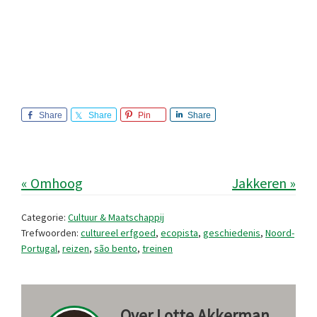
Share
Share
Pin
Share
« Omhoog
Jakkeren »
Categorie:
Cultuur & Maatschappij
Trefwoorden:
cultureel erfgoed
,
ecopista
,
geschiedenis
,
Noord-
Portugal
,
reizen
,
são bento
,
treinen
Over
Lotte Akkerman