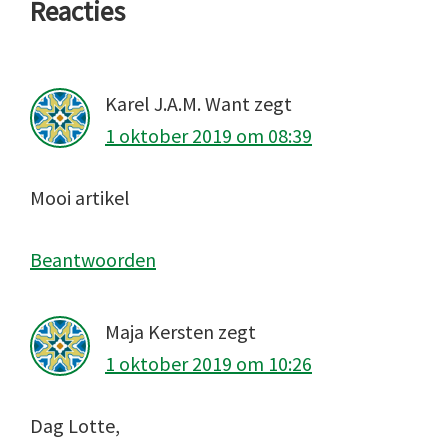
Lees
Reacties
Interacties
Karel J.A.M. Want
zegt
1 oktober 2019 om 08:39
Mooi artikel
Beantwoorden
Maja Kersten
zegt
1 oktober 2019 om 10:26
Dag Lotte,