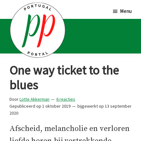
Door
Spring
Spring
Menu
naar
naar
naar
de
de
de
hoofd
eerste
voettekst
inhoud
sidebar
Portugal
Voor
One way ticket to the
Portal
Portugalliefhebbers
blues
en
-
Door
Lotte Akkerman
6 reacties
fanaten
Gepubliceerd op
1 oktober 2019
bijgewerkt op
13 september
2020
Afscheid, melancholie en verloren