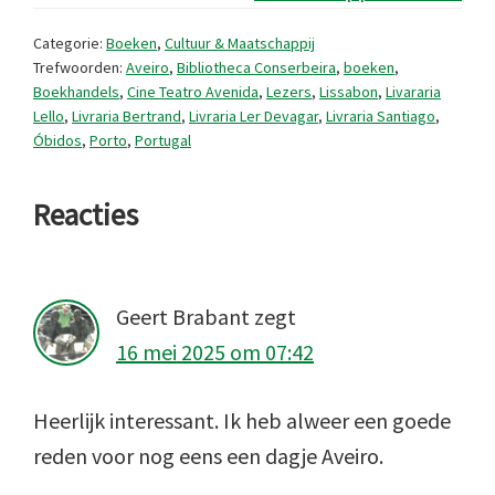
Categorie:
Boeken
,
Cultuur & Maatschappij
Trefwoorden:
Aveiro
,
Bibliotheca Conserbeira
,
boeken
,
Boekhandels
,
Cine Teatro Avenida
,
Lezers
,
Lissabon
,
Livararia
Lello
,
Livraria Bertrand
,
Livraria Ler Devagar
,
Livraria Santiago
,
Óbidos
,
Porto
,
Portugal
Lees
Reacties
Interacties
Geert Brabant
zegt
16 mei 2025 om 07:42
Heerlijk interessant. Ik heb alweer een goede
reden voor nog eens een dagje Aveiro.