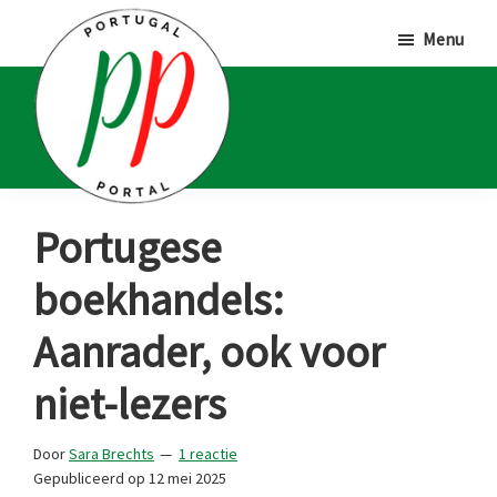
Door
Spring
Spring
Menu
naar
naar
naar
de
de
de
hoofd
eerste
voettekst
inhoud
sidebar
Portugal
Voor
Portugese
Portal
Portugalliefhebbers
boekhandels:
en
-
Aanrader, ook voor
fanaten
niet-lezers
Door
Sara Brechts
1 reactie
Gepubliceerd op
12 mei 2025