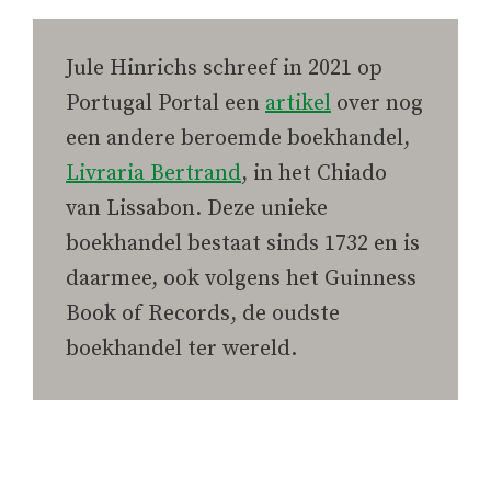
Jule Hinrichs schreef in 2021 op
Portugal Portal een
artikel
over nog
een andere beroemde boekhandel,
Livraria Bertrand
, in het Chiado
van Lissabon. Deze unieke
boekhandel bestaat sinds 1732 en is
daarmee, ook volgens het Guinness
Book of Records, de oudste
boekhandel ter wereld.