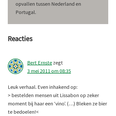
opvallen tussen Nederland en
Portugal.
Lees
Reacties
Interacties
Bert Ernste
zegt
3 mei 2011 om 08:35
Leuk verhaal. Even inhakend op:
> bestelden mensen uit Lissabon op zeker
moment bij haar een ‘vino’. (…) Bleken ze bier
te bedoelen!<