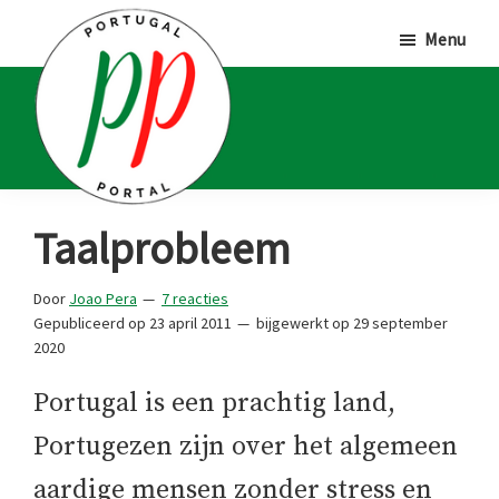
Door
Spring
Spring
Menu
naar
naar
naar
de
de
de
hoofd
eerste
voettekst
inhoud
sidebar
Portugal
Voor
Taalprobleem
Portal
Portugalliefhebbers
en
Door
Joao Pera
7 reacties
Gepubliceerd op
23 april 2011
bijgewerkt op
29 september
-
2020
fanaten
Portugal is een prachtig land,
Portugezen zijn over het algemeen
aardige mensen zonder stress en