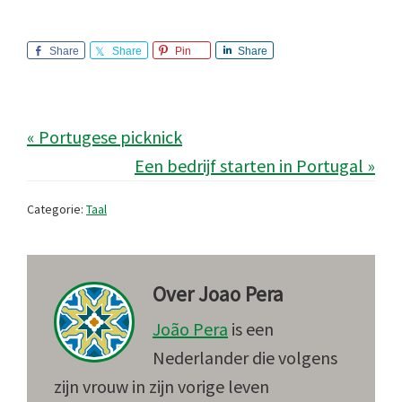
Share
Share
Pin
Share
« Portugese picknick
Een bedrijf starten in Portugal »
Categorie:
Taal
Over
Joao Pera
João Pera
is een
Nederlander die volgens
zijn vrouw in zijn vorige leven