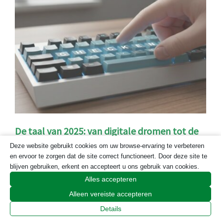
De taal van 2025: van digitale dromen tot de
grote stroomstoring
Deze website gebruikt cookies om uw browse-ervaring te verbeteren
en ervoor te zorgen dat de site correct functioneert. Door deze site te
blijven gebruiken, erkent en accepteert u ons gebruik van cookies.
Alles accepteren
Alleen vereiste accepteren
Details