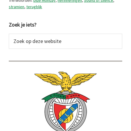
Trefwoorden:
blue Monday
,
herinneringen
,
Sound of silence
,
stramien
,
terugblik
Primaire
Zoek je iets?
Sidebar
Zoek
op
deze
website