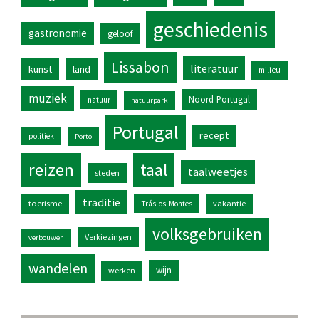
geschiedenis
gastronomie
geloof
Lissabon
literatuur
kunst
land
milieu
muziek
Noord-Portugal
natuur
natuurpark
Portugal
recept
politiek
Porto
reizen
taal
taalweetjes
steden
traditie
toerisme
vakantie
Trás-os-Montes
volksgebruiken
Verkiezingen
verbouwen
wandelen
wijn
werken