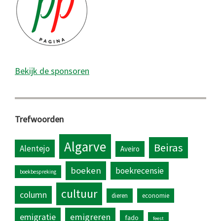
Bekijk de sponsoren
Trefwoorden
Algarve
Beiras
Alentejo
Aveiro
boeken
boekrecensie
boekbespreking
cultuur
column
dieren
economie
emigratie
emigreren
fado
feest