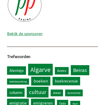
Bekijk de sponsoren
Trefwoorden
Algarve
Beiras
Alentejo
Aveiro
boeken
boekrecensie
boekbespreking
cultuur
column
dieren
economie
emigratie
emigreren
fado
feest