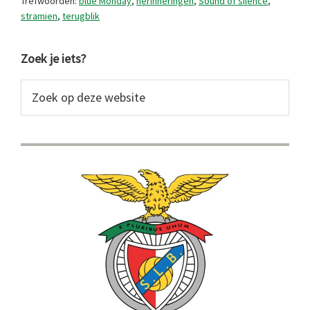
Trefwoorden:
blue Monday
,
herinneringen
,
Sound of silence
,
stramien
,
terugblik
Primaire
Zoek je iets?
Sidebar
Zoek
op
deze
website