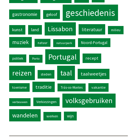
geschiedenis
gastronomie
geloof
Lissabon
literatuur
kunst
land
milieu
muziek
Noord-Portugal
natuur
natuurpark
Portugal
recept
politiek
Porto
reizen
taal
taalweetjes
steden
traditie
toerisme
vakantie
Trás-os-Montes
volksgebruiken
Verkiezingen
verbouwen
wandelen
wijn
werken