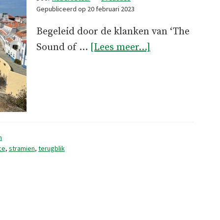
Gepubliceerd op
20 februari 2023
Begeleid door de klanken van ‘The
overSchakelen
Sound of …
[Lees meer...]
n
ce
,
stramien
,
terugblik