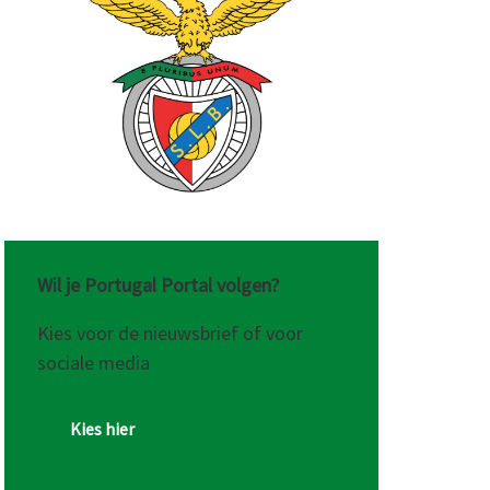
Wil je Portugal Portal volgen?
Kies voor de nieuwsbrief of voor
sociale media
Kies hier