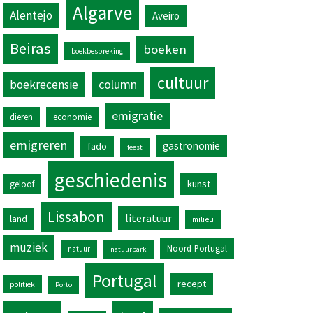
Algarve
Alentejo
Aveiro
Beiras
boeken
boekbespreking
cultuur
column
boekrecensie
emigratie
dieren
economie
emigreren
gastronomie
fado
feest
geschiedenis
kunst
geloof
Lissabon
literatuur
land
milieu
muziek
Noord-Portugal
natuur
natuurpark
Portugal
recept
politiek
Porto