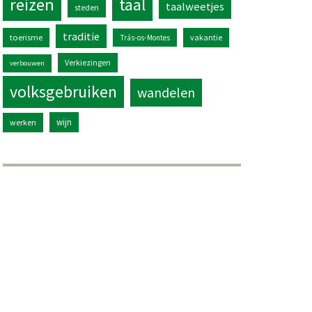
reizen
taal
taalweetjes
steden
traditie
toerisme
vakantie
Trás-os-Montes
Verkiezingen
verbouwen
volksgebruiken
wandelen
wijn
werken