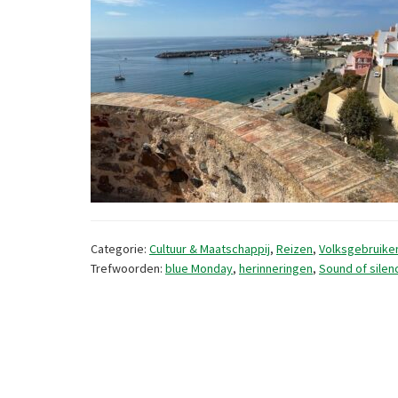
Categorie:
Cultuur & Maatschappij
,
Reizen
,
Volksgebruike
Trefwoorden:
blue Monday
,
herinneringen
,
Sound of silen