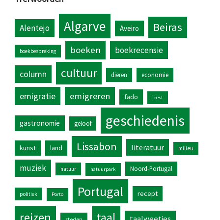
Algarve
Beiras
Alentejo
Aveiro
boeken
boekrecensie
boekbespreking
cultuur
column
dieren
economie
emigratie
emigreren
fado
feest
geschiedenis
gastronomie
geloof
Lissabon
literatuur
kunst
land
milieu
muziek
Noord-Portugal
natuur
natuurpark
Portugal
recept
politiek
Porto
reizen
taal
taalweetjes
steden