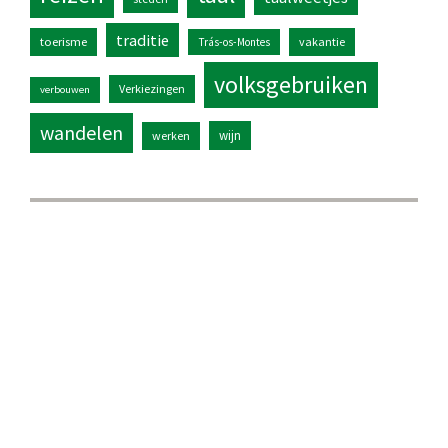
traditie
toerisme
vakantie
Trás-os-Montes
volksgebruiken
Verkiezingen
verbouwen
wandelen
wijn
werken