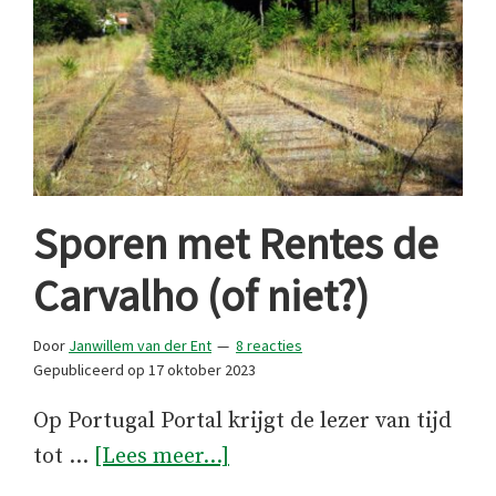
Sporen met Rentes de
Carvalho (of niet?)
Door
Janwillem van der Ent
8 reacties
Gepubliceerd op
17 oktober 2023
Op Portugal Portal krijgt de lezer van tijd
overSporen
tot …
[Lees meer...]
met