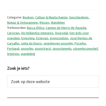
Rentes
de
Categorie:
Boeken
,
Cultuur & Maatschappij
,
Geschiedenis
,
Carvalho
Natuur & Ontspanning
,
Reizen
,
Wandelen
Trefwoorden:
Barca d'Alva
,
Camino de Hierro de Águeda
,
(of
Carviçais
,
De Hollandse minnares
,
Dourodal
,
Een gids voor
niet?)
vrienden
,
Ernestina
,
Estevais
,
grensstation
,
José Rentes de
Carvalho
,
Linha do Douro
,
opgeheven spoorlijn
,
Pocinho
,
Portugal
,
spoorlijn
,
spoortracé
,
spoortunnels
,
stoomlocomotief
,
treinreis
,
wandeling
Primaire
Zoek je iets?
Sidebar
Zoek
op
deze
website