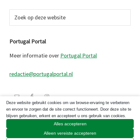
Zoek
op
deze
website
Portugal Portal
Meer informatie over
Portugal Portal
redactie@portugalportal.nl
Deze website gebruikt cookies om uw browse-ervaring te verbeteren
en ervoor te zorgen dat de site correct functioneert. Door deze site te
blijven gebruiken, erkent en accepteert u ons gebruik van cookies.
Alles accepteren
Alleen vereiste accepteren
© 2026 Copyright Portugal Portal 2023