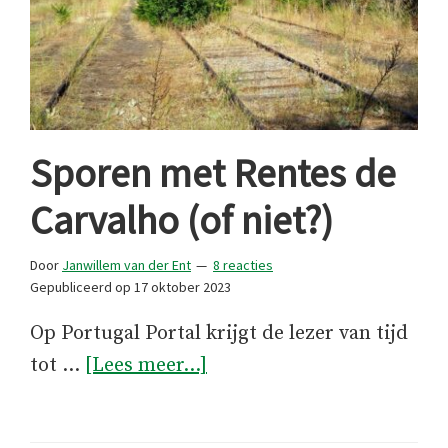
Sporen met Rentes de
Carvalho (of niet?)
Door
Janwillem van der Ent
8 reacties
Gepubliceerd op
17 oktober 2023
Op Portugal Portal krijgt de lezer van tijd
overSporen
tot …
[Lees meer...]
met
Rentes