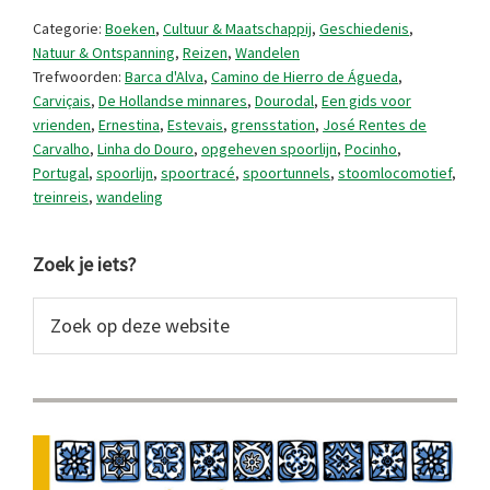
de
Categorie:
Boeken
,
Cultuur & Maatschappij
,
Geschiedenis
,
Carvalho
Natuur & Ontspanning
,
Reizen
,
Wandelen
Trefwoorden:
Barca d'Alva
,
Camino de Hierro de Águeda
,
(of
Carviçais
,
De Hollandse minnares
,
Dourodal
,
Een gids voor
niet?)
vrienden
,
Ernestina
,
Estevais
,
grensstation
,
José Rentes de
Carvalho
,
Linha do Douro
,
opgeheven spoorlijn
,
Pocinho
,
Portugal
,
spoorlijn
,
spoortracé
,
spoortunnels
,
stoomlocomotief
,
treinreis
,
wandeling
Primaire
Zoek je iets?
Sidebar
Zoek
op
deze
website