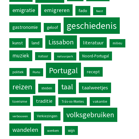
emigratie
emigreren
fado
feest
geschiedenis
gastronomie
geloof
Lissabon
literatuur
kunst
land
milieu
muziek
Noord-Portugal
natuur
natuurpark
Portugal
recept
politiek
Porto
reizen
taal
taalweetjes
steden
traditie
toerisme
vakantie
Trás-os-Montes
volksgebruiken
Verkiezingen
verbouwen
wandelen
wijn
werken