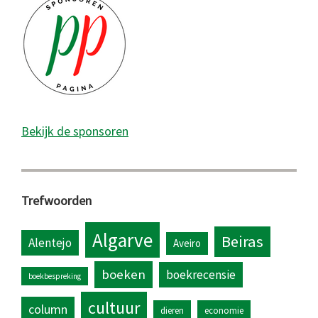
Bekijk de sponsoren
Trefwoorden
Algarve
Beiras
Alentejo
Aveiro
boeken
boekrecensie
boekbespreking
cultuur
column
dieren
economie