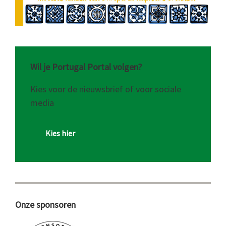
Wil je Portugal Portal volgen?
Kies voor de nieuwsbrief of voor sociale
media
Kies hier
Onze sponsoren