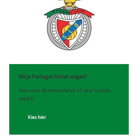
Wil je Portugal Portal volgen?
Kies voor de nieuwsbrief of voor sociale
media
Kies hier