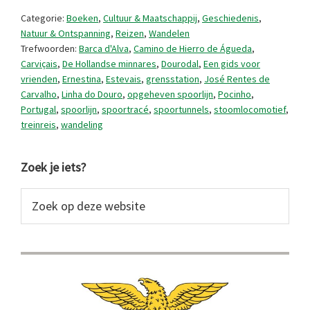
de
Categorie:
Boeken
,
Cultuur & Maatschappij
,
Geschiedenis
,
Carvalho
Natuur & Ontspanning
,
Reizen
,
Wandelen
Trefwoorden:
Barca d'Alva
,
Camino de Hierro de Águeda
,
(of
Carviçais
,
De Hollandse minnares
,
Dourodal
,
Een gids voor
niet?)
vrienden
,
Ernestina
,
Estevais
,
grensstation
,
José Rentes de
Carvalho
,
Linha do Douro
,
opgeheven spoorlijn
,
Pocinho
,
Portugal
,
spoorlijn
,
spoortracé
,
spoortunnels
,
stoomlocomotief
,
treinreis
,
wandeling
Primaire
Zoek je iets?
Sidebar
Zoek
op
deze
website