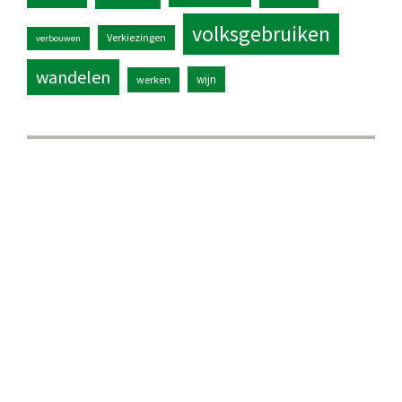
volksgebruiken
Verkiezingen
verbouwen
wandelen
wijn
werken