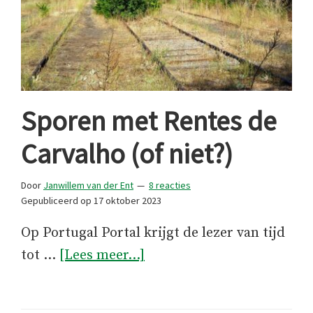
Sporen met Rentes de
Carvalho (of niet?)
Door
Janwillem van der Ent
8 reacties
Gepubliceerd op
17 oktober 2023
Op Portugal Portal krijgt de lezer van tijd
overSporen
tot …
[Lees meer...]
met
Rentes