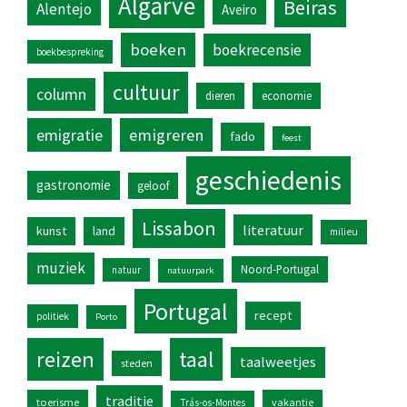
Algarve
Beiras
Alentejo
Aveiro
boeken
boekrecensie
boekbespreking
cultuur
column
dieren
economie
emigratie
emigreren
fado
feest
geschiedenis
gastronomie
geloof
Lissabon
literatuur
kunst
land
milieu
muziek
Noord-Portugal
natuur
natuurpark
Portugal
recept
politiek
Porto
reizen
taal
taalweetjes
steden
traditie
toerisme
vakantie
Trás-os-Montes