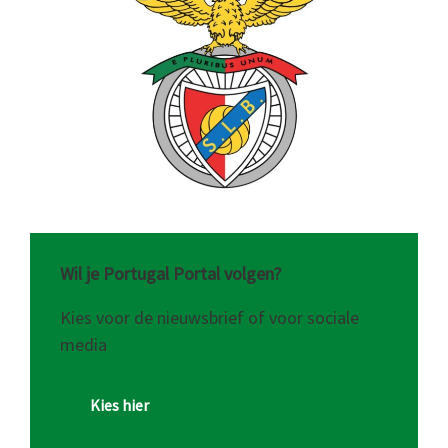
Wil je Portugal Portal volgen?
Kies voor de nieuwsbrief of voor sociale
media
Kies hier