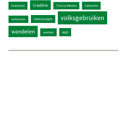
traditie
toerisme
vakantie
Trás-os-Montes
volksgebruiken
Verkiezingen
verbouwen
wandelen
wijn
werken