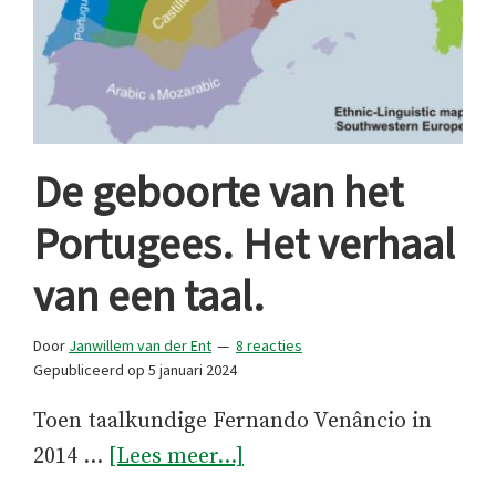
De geboorte van het
Portugees. Het verhaal
van een taal.
Door
Janwillem van der Ent
8 reacties
Gepubliceerd op
5 januari 2024
Toen taalkundige Fernando Venâncio in
overDe
2014 …
[Lees meer...]
geboorte