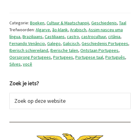
van
het
Categorie:
Boeken
,
Cultuur & Maatschappij
,
Geschiedenis
,
Taal
Portugees.
Trefwoorden:
Algarve
,
ão-klank
,
Arabisch
,
Assim nasceu uma
língua
,
Braziliaans
,
Castiliaans
,
castro
,
castrocultuur
,
citânia
,
Het
Fernando Venâncio
,
Galego
,
Galicisch
,
Geschiedenis Portugees
,
verhaal
Iberisch schiereiland
,
Iberische talen
,
Ontstaan Portugees
,
Oorsprong Portugees
,
Portugees
,
Portugese taal
,
Português
,
van
Silves
,
você
een
taal.
Primaire
Zoek je iets?
Sidebar
Zoek
op
deze
website