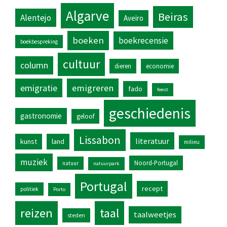
Algarve
Beiras
Alentejo
Aveiro
boeken
boekrecensie
boekbespreking
cultuur
column
dieren
economie
emigratie
emigreren
fado
feest
geschiedenis
gastronomie
geloof
Lissabon
literatuur
kunst
land
milieu
muziek
Noord-Portugal
natuur
natuurpark
Portugal
recept
politiek
Porto
reizen
taal
taalweetjes
steden