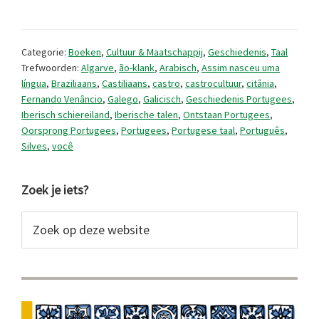
van
het
Categorie:
Boeken
,
Cultuur & Maatschappij
,
Geschiedenis
,
Taal
Portugees.
Trefwoorden:
Algarve
,
ão-klank
,
Arabisch
,
Assim nasceu uma
língua
,
Braziliaans
,
Castiliaans
,
castro
,
castrocultuur
,
citânia
,
Het
Fernando Venâncio
,
Galego
,
Galicisch
,
Geschiedenis Portugees
,
verhaal
Iberisch schiereiland
,
Iberische talen
,
Ontstaan Portugees
,
Oorsprong Portugees
,
Portugees
,
Portugese taal
,
Português
,
van
Silves
,
você
een
taal.
Primaire
Zoek je iets?
Sidebar
Zoek
op
deze
website