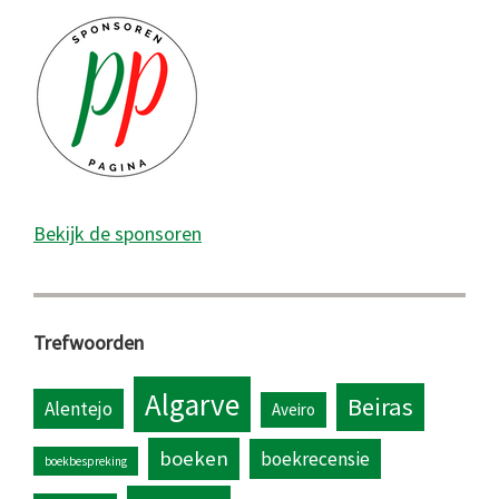
Bekijk de sponsoren
Trefwoorden
Algarve
Beiras
Alentejo
Aveiro
boeken
boekrecensie
boekbespreking