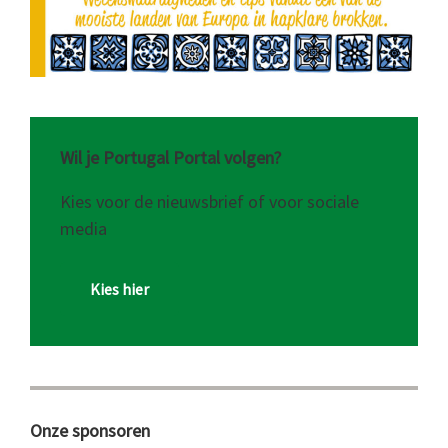
Wil je Portugal Portal volgen?
Kies voor de nieuwsbrief of voor sociale
media
Kies hier
Onze sponsoren