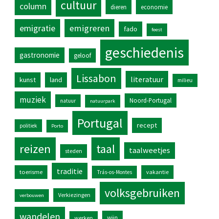
cultuur
column
dieren
economie
emigratie
emigreren
fado
feest
geschiedenis
gastronomie
geloof
Lissabon
literatuur
kunst
land
milieu
muziek
Noord-Portugal
natuur
natuurpark
Portugal
recept
politiek
Porto
reizen
taal
taalweetjes
steden
traditie
toerisme
vakantie
Trás-os-Montes
volksgebruiken
Verkiezingen
verbouwen
wandelen
wijn
werken