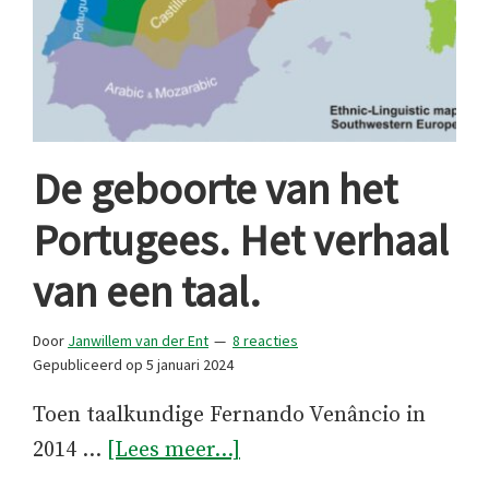
De geboorte van het
Portugees. Het verhaal
van een taal.
Door
Janwillem van der Ent
8 reacties
Gepubliceerd op
5 januari 2024
Toen taalkundige Fernando Venâncio in
overDe
2014 …
[Lees meer...]
geboorte