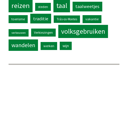
reizen
taal
taalweetjes
steden
traditie
toerisme
vakantie
Trás-os-Montes
volksgebruiken
Verkiezingen
verbouwen
wandelen
wijn
werken