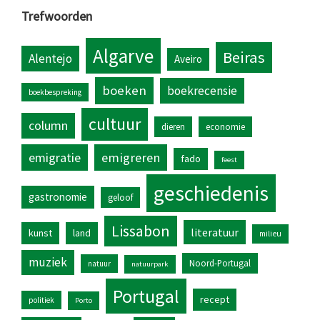
Trefwoorden
Algarve
Beiras
Alentejo
Aveiro
boeken
boekrecensie
boekbespreking
cultuur
column
dieren
economie
emigratie
emigreren
fado
feest
geschiedenis
gastronomie
geloof
Lissabon
literatuur
kunst
land
milieu
muziek
Noord-Portugal
natuur
natuurpark
Portugal
recept
politiek
Porto