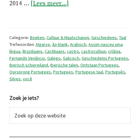
overDe
2014 …
[Lees meer...]
geboorte
van
het
Categorie:
Boeken
,
Cultuur & Maatschappij
,
Geschiedenis
,
Taal
Portugees.
Trefwoorden:
Algarve
,
ão-klank
,
Arabisch
,
Assim nasceu uma
língua
,
Braziliaans
,
Castiliaans
,
castro
,
castrocultuur
,
citânia
,
Het
Fernando Venâncio
,
Galego
,
Galicisch
,
Geschiedenis Portugees
,
verhaal
Iberisch schiereiland
,
Iberische talen
,
Ontstaan Portugees
,
Oorsprong Portugees
,
Portugees
,
Portugese taal
,
Português
,
van
Silves
,
você
een
taal.
Primaire
Zoek je iets?
Sidebar
Zoek
op
deze
website